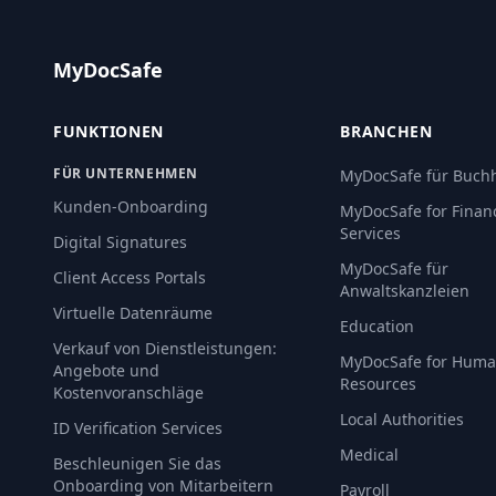
MyDocSafe
FUNKTIONEN
BRANCHEN
FÜR UNTERNEHMEN
MyDocSafe für Buchh
Kunden-Onboarding
MyDocSafe for Financ
Services
Digital Signatures
MyDocSafe für
Client Access Portals
Anwaltskanzleien
Virtuelle Datenräume
Education
Verkauf von Dienstleistungen:
MyDocSafe for Hum
Angebote und
Resources
Kostenvoranschläge
Local Authorities
ID Verification Services
Medical
Beschleunigen Sie das
Onboarding von Mitarbeitern
Payroll