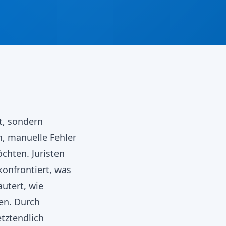
t, sondern
rn, manuelle Fehler
chten. Juristen
konfrontiert, was
äutert, wie
en. Durch
etztendlich