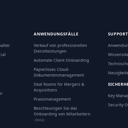
ANWENDUNGSFÄLLE
SUPPORT
alter
Verkauf von professionellen
Anwendun
Dienstleistungen
ial
Wissensd
Automate Client Onboarding
Technisch
Papierloses Cloud-
Neuigkeit
Dokumentenmanagement
Deal Rooms for Mergers &
SICHERH
Acquisitions
an
Key Mana
Praxismanagement
Security 
Beschleunigen Sie das
Onboarding von Mitarbeitern
(beta)