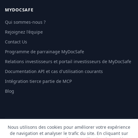
MYDOCSAFE
Qui sommes-nous ?
Rejoignez l'équipe
Contact Us
Programme de parrainage MyDocSafe
Relations investisseurs et portail investisseurs de MyDocSafe
Documentation API et cas d'utilisation courants
Intégration tierce partie de MCP
Blog
Nous utilisons des cookies pour améliorer votre expérience
© 2026 MyDocSafe. Tous droits réservés. |
Plan du site
|
de navigation et analyser le trafic du site. En cliquant sur
build dev