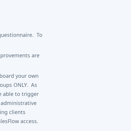
 questionnaire. To
mprovements are
nboard your own
Groups ONLY. As
 able to trigger
 administrative
ing clients
alesFlow access.