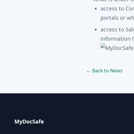
access to Co
portals or w
access to Sal
information 
← Back to News
MyDocSafe