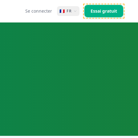
Se connecter
🇫🇷
Essai gratuit
FR