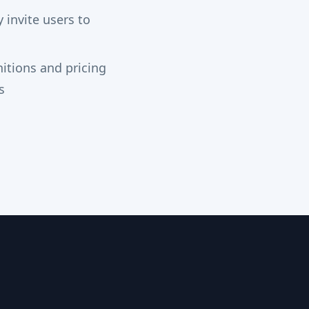
 invite users to
nitions and pricing
s