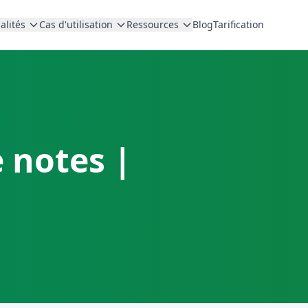
alités
Cas d'utilisation
Ressources
Blog
Tarification
 notes |