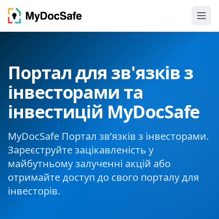
Портал для зв'язків з
інвесторами та
інвестицій MyDocSafe
MyDocSafe Портал зв’язків з інвесторами.
Зареєструйте зацікавленість у
майбутньому залученні акцій або
отримайте доступ до свого порталу для
інвесторів.