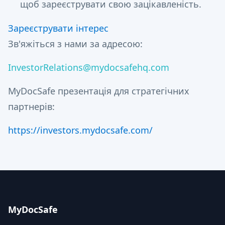
щоб зареєструвати свою зацікавленість.
Зареєструвати інтерес
Зв'яжіться з нами за адресою:
InvestorRelations@mydocsafehq.com
MyDocSafe презентація для стратегічних
партнерів:
https://investors.mydocsafe.com/
MyDocSafe