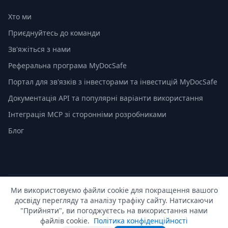
Хто ми
Приєднуйтесь до команди
Зв'яжіться з нами
Реферальна програма MyDocSafe
Портал для зв'язків з інвесторами та інвестицій MyDocSafe
Документація API та популярні варіанти використання
Інтеграція MCP зі сторонніми розробниками
Блог
Ми використовуємо файли cookie для покращення вашого
© 2026 MyDocSafe. Усі права захищено. |
Карта сайту
|
досвіду перегляду та аналізу трафіку сайту. Натискаючи
build dev
"Прийняти", ви погоджуєтесь на використання нами
🇬🇧
UK
🇺🇸
US
🇵🇱
PL
🇺🇦
UA
🇪🇸
ES
🇩🇪
DE
🇫🇷
FR
🇳🇱
NL
🇵🇹
PT
🇮🇹
IT
файлів cookie.
Політика конфіденційності