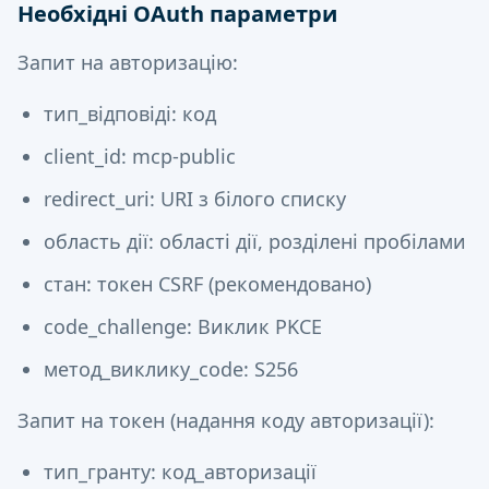
Необхідні OAuth параметри
Запит на авторизацію:
тип_відповіді: код
client_id: mcp-public
redirect_uri: URI з білого списку
область дії: області дії, розділені пробілами
стан: токен CSRF (рекомендовано)
code_challenge: Виклик PKCE
метод_виклику_code: S256
Запит на токен (надання коду авторизації):
тип_гранту: код_авторизації