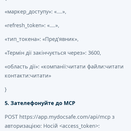
«маркер_доступу»: «….»,
«refresh_token»: «….»,
«тип_токена»: «Пред'явник»,
«Термін дії закінчується через»: 3600,
«область дії»: «компанії:читати файли:читати
контакти:читати»
}
5. Зателефонуйте до MCP
POST https://app.mydocsafe.com/api/mcp з
авторизацією: Носій <access_token>: