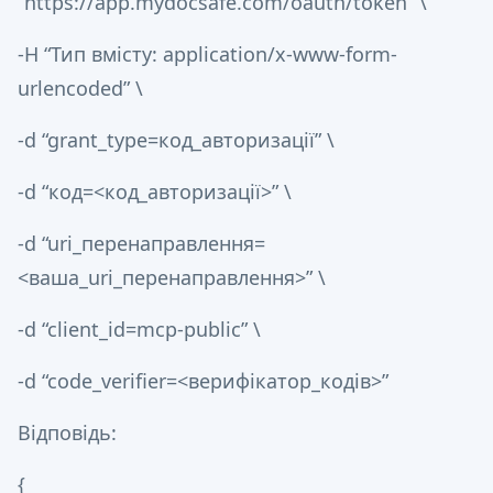
“https://app.mydocsafe.com/oauth/token” \
-H “Тип вмісту: application/x-www-form-
urlencoded” \
-d “grant_type=код_авторизації” \
-d “код=<код_авторизації>” \
-d “uri_перенаправлення=
<ваша_uri_перенаправлення>” \
-d “client_id=mcp-public” \
-d “code_verifier=<верифікатор_кодів>”
Відповідь:
{