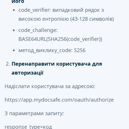
його
code_verifier: випадковий рядок з
високою ентропією (43-128 символів)
code_challenge:
BASE64URL(SHA256(code_verifier))
метод_виклику_code: S256
Перенаправити користувача для
авторизації
Надіслати користувача за адресою:
https://app.mydocsafe.com/oauth/authorize
З параметрами запиту:
response_type=код