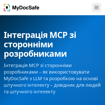
Інтеграція MCP зі
сторонніми
розробниками
Інтеграція MCP зі сторонніми
розробниками – як використовувати
MyDocSafe з LLM та розробкою на основі
штучного інтелекту – довідник для людей
та штучного інтелекту