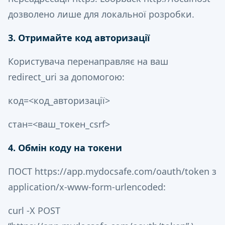
дозволено лише для локальної розробки.
3. Отримайте код авторизації
Користувача перенаправляє на ваш
redirect_uri за допомогою:
код=<код_авторизації>
стан=<ваш_токен_csrf>
4. Обмін коду на токени
ПОСТ https://app.mydocsafe.com/oauth/token з
application/x-www-form-urlencoded:
curl -X POST