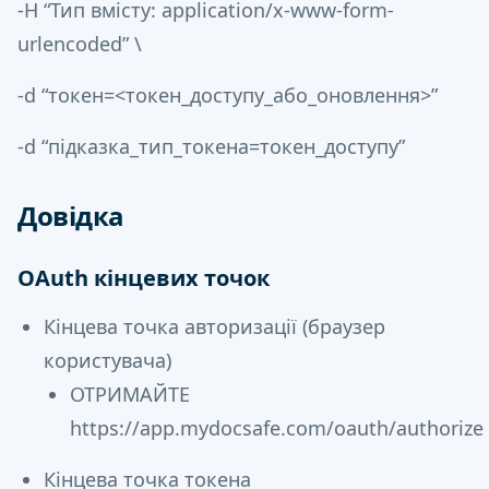
-H “Тип вмісту: application/x-www-form-
urlencoded” \
-d “токен=<токен_доступу_або_оновлення>”
-d “підказка_тип_токена=токен_доступу”
Довідка
OAuth кінцевих точок
Кінцева точка авторизації (браузер
користувача)
ОТРИМАЙТЕ
https://app.mydocsafe.com/oauth/authorize
Кінцева точка токена