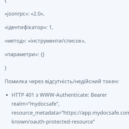
{
«jsonrpc»: «2.0»,
«ідентифікатор»: 1,
«метод»: «інструменти/список»,
«параметри»: {}
}
Помилка через відсутність/недійсний токен:
HTTP 401 з WWW-Authenticate: Bearer
realm=”mydocsafe”,
resource_metadata=”https://app.mydocsafe.com
known/oauth-protected-resource”