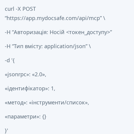
curl -X POST
“https://app.mydocsafe.com/api/mcp” \
-H “Авторизація: Носій <токен_доступу>”
-H “Тип вмісту: application/json” \
-d '{
«jsonrpc»: «2.0»,
«ідентифікатор»: 1,
«метод»: «інструменти/список»,
«параметри»: {}
}'