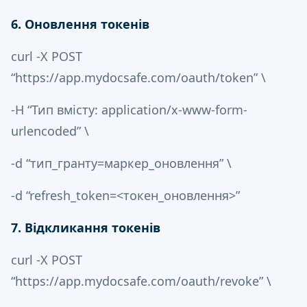
6. Оновлення токенів
curl -X POST
“https://app.mydocsafe.com/oauth/token” \
-H “Тип вмісту: application/x-www-form-
urlencoded” \
-d “тип_гранту=маркер_оновлення” \
-d “refresh_token=<токен_оновлення>”
7. Відкликання токенів
curl -X POST
“https://app.mydocsafe.com/oauth/revoke” \