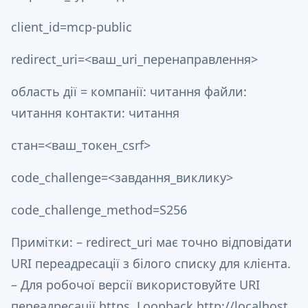
client_id=mcp-public
redirect_uri=<ваш_uri_перенаправлення>
область дії = компанії: читання файли:
читання контакти: читання
стан=<ваш_токен_csrf>
code_challenge=<завдання_виклику>
code_challenge_method=S256
Примітки: – redirect_uri має точно відповідати
URI переадресації з білого списку для клієнта.
– Для робочої версії використовуйте URI
переадресації https. Loopback http://localhost