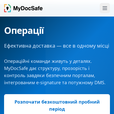
Операції
Ефективна доставка — все в одному місці
Операційні команди живуть у деталях.
MyDocSafe дає структуру, прозорість і
контроль завдяки безпечним порталам,
інтегрованим e‑signature та потужному DMS.
Розпочати безкоштовний пробний
період