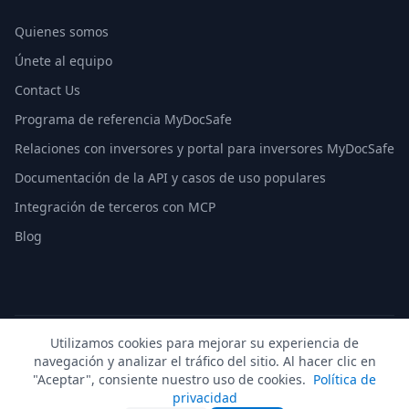
Quienes somos
Únete al equipo
Contact Us
Programa de referencia MyDocSafe
Relaciones con inversores y portal para inversores MyDocSafe
Documentación de la API y casos de uso populares
Integración de terceros con MCP
Blog
Utilizamos cookies para mejorar su experiencia de
© 2026 MyDocSafe. Todos los derechos reservados. |
Mapa
navegación y analizar el tráfico del sitio. Al hacer clic en
del sitio
| build dev
"Aceptar", consiente nuestro uso de cookies.
Política de
🇬🇧
UK
🇺🇸
US
🇵🇱
PL
🇺🇦
UA
🇪🇸
ES
🇩🇪
DE
🇫🇷
FR
🇳🇱
NL
🇵🇹
PT
🇮🇹
IT
privacidad