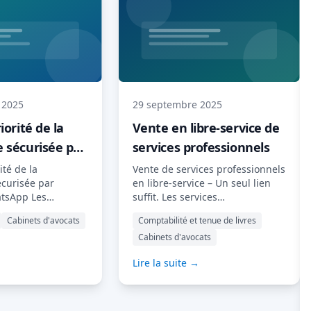
, les conseillers
une nouvelle fonctionnalité
ocats et les
puissante : les sections internes.
 financiers qui
Il s'agit de formulaires que seule
 respect des
votre équipe peut consulter et
rs clients ? Chez
remplir. Nouveautés ? […] Lire la
us avons […] Lire
suite…
 2025
29 septembre 2025
iorité de la
Vente en libre-service de
 sécurisée par
services professionnels
r WhatsApp
ité de la
Vente de services professionnels
curisée par
en libre-service – Un seul lien
atsApp Les
suffit. Les services
nt plus occupés
professionnels évoluent. Les
Cabinets d'avocats
Comptabilité et tenue de livres
s clients exigent
clients attendent des
Cabinets d'avocats
instantanées, les
comptables, des conseillers
→
luent à toute
fiscaux, des avocats et des
Lire la suite →
églementation se
consultants la même facilité
e en année. Lors de
d'accès qu'aux sites de vente en
avec nos clients –
ligne : rapidité, clarté et options
p sont des
en libre-service. Les entreprises