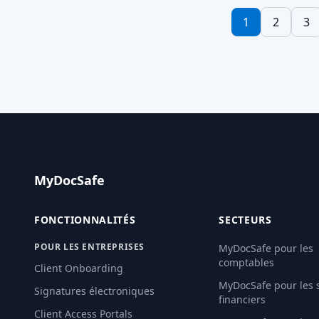
documents en pièces jointes,
cabinets comp
1
2
3
gérer les multiples réponses et
avons constat
suivre qui a répondu peut
nombre d'entr
rapidement se transformer en
un moment ou
un véritable casse-tête
communiqué 
administratif. Grâce à la
WhatsApp per
fonctionnalité Lien public de
clients. […] Li
MyDocSafe, cette complexité
disparaît. Un seul lien. Un flux
de travail complet. […] Lire la
suite…
MyDocSafe
FONCTIONNALITÉS
SECTEURS
POUR LES ENTREPRISES
MyDocSafe pour les
comptables
Client Onboarding
MyDocSafe pour les 
Signatures électroniques
financiers
Client Access Portals