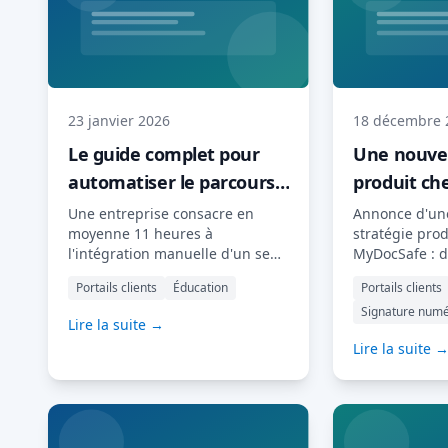
23 janvier 2026
18 décembre 
Le guide complet pour
Une nouvel
automatiser le parcours
produit ch
client grâce à l'IA
Une entreprise consacre en
Annonce d'un
moyenne 11 heures à
stratégie pro
l'intégration manuelle d'un seul
MyDocSafe : d
client. Multipliez ce chiffre par
utilisateur axé
Portails clients
Éducation
Portails clients
des dizaines, voire des
propulsées pa
Signature num
centaines de nouveaux clients
dorsal de MyD
Lire la suite →
par an, et vous obtenez des
ans, MyDocSa
Lire la suite 
milliers d'heures perdues à
une plateform
cause de tâches répétitives que
sécurisée qui 
l'intelligence artificielle pourrait
clients, les s
prendre en charge en quelques
électroniques, 
minutes. Ce guide aborde tous
les formulaire