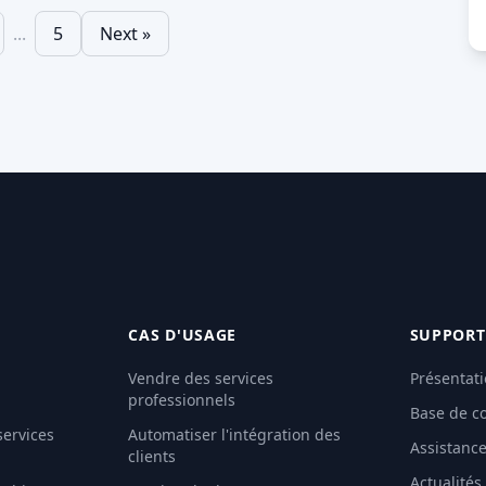
tables – nous
qui sauront s'adapter se
...
5
Next »
é qu'un grand
démarqueront. Chez MyDocSafe,
e eux avaient, à
nous avons simplifié cette
 un autre,
adaptation en vous permettant
leur numéro
de […] Lire la suite…
sonnel à leurs
re la suite…
CAS D'USAGE
SUPPORT
Vendre des services
Présentati
professionnels
Base de c
services
Automatiser l'intégration des
Assistanc
clients
Actualités