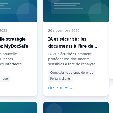
2025
26 novembre 2025
le stratégie
IA et sécurité : les
ez MyDocSafe
documents à l'ère de
l'analyse automatisée
e nouvelle
IA vs. Sécurité : Comment
duit chez
protéger vos documents
es interfaces
sensibles à l’ère de l’analyse
es sur l'IA,
automatisée ? L’intelligence
Comptabilité et tenue de livres
r le système
artificielle transforme la gestion
érique
Portails clients
ocSafe. Au fil des
de l’information en entreprise.
fe est devenue
De l’accélération des
→
Lire la suite →
e robuste et
vérifications préalables à
gère les portails
l’extraction automatique de
ignatures
données contractuelles, l’IA
les flux de travail,
promet rapidité, précision et
s, la gestion
une réduction drastique des