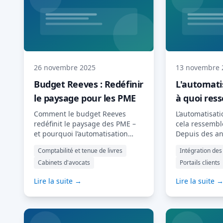
les aspects de l'intégration
documentaire,
client par l'IA : des concepts
les intégratio
fondamentaux […] Lire la suite…
cabinets de s
professionnel
principale re
qui a changé, 
de penser… […]
26 novembre 2025
13 novembre 
Budget Reeves : Redéfinir
L'automatis
le paysage pour les PME
à quoi ress
pratique ?
Comment le budget Reeves
L’automatisatio
redéfinit le paysage des PME –
cela ressemble
et pourquoi l’automatisation
Depuis des a
numérique est plus importante
l’« automatisat
Comptabilité et tenue de livres
Intégration des 
que jamais. Le budget Reeves,
un terme à la
Cabinets d'avocats
Portails clients
récemment annoncé, marque
omniprésent 
un tournant majeur dans la
conférences e
Lire la suite →
Lire la suite 
politique économique du
sociaux. Mais
Royaume-Uni. Axé sur la
t-elle concrè
productivité, la transformation
pratique prof
numérique et un renforcement
quotidienne,