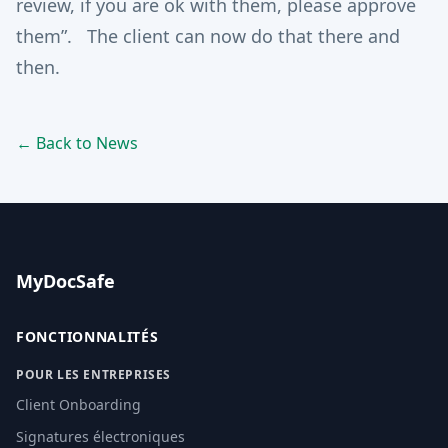
review, if you are ok with them, please approve
them”. The client can now do that there and
then.
← Back to News
MyDocSafe
FONCTIONNALITÉS
POUR LES ENTREPRISES
Client Onboarding
Signatures électroniques