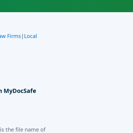
aw Firms
|
Local
th MyDocSafe
s the file name of