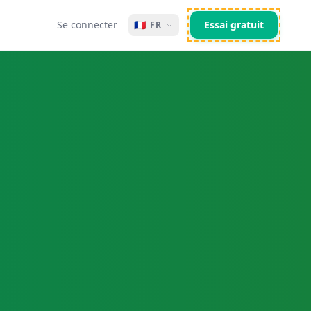
Se connecter
🇫🇷
Essai gratuit
FR