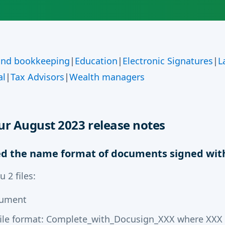
and bookkeeping
|
Education
|
Electronic Signatures
|
L
al
|
Tax Advisors
|
Wealth managers
r August 2023 release notes
d the name format of documents signed wi
 2 files:
cument
 file format: Complete_with_Docusign_XXX where XXX i