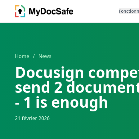
Fonctionn
Home
/
News
Docusign compet
send 2 document
- 1 is enough
21 février 2026