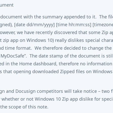
cument
e document with the summary appended to it. The fi
igned), [date dd/mm/yyyy] [time hh:mm:ss] [timezon
However, we have recently discovered that some Zip a
lt zip app on Windows 10) really dislikes special cha
and time format. We therefore decided to change the
 MyDocSafe”. The date stamp of the document is still 
yed in the Home dashboard, therefore no information 
 is that opening downloaded Zipped files on Windows
gn and Docusign competitors will take notice – two fi
hether or not Windows 10 Zip app dislike for specia
 the scope of this note.