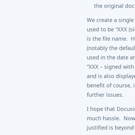
the original do
We create a singl
used to be “XXX (s
is the file name. 
(notably the defau
used in the date 
“XXX – signed with
and is also displa
benefit of course,
further issues.
I hope that Docusi
much hassle. Now w
justified is beyond