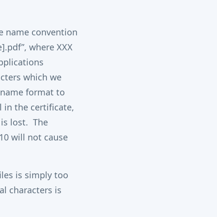
le name convention
e].pdf”, where XXX
pplications
racters which we
 name format to
in the certificate,
is lost. The
10 will not cause
les is simply too
l characters is