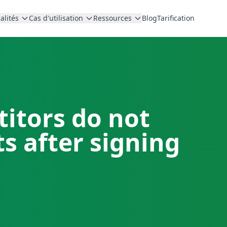
alités
Cas d'utilisation
Ressources
Blog
Tarification
itors do not
s after signing