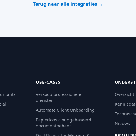
Terug naar alle integraties →
USE-CASES
ONDERST
ountants
Verkoop professionele
Overzicht
diensten
ial
Kennisdat
Automate Client Onboarding
Technisch
Papierloos cloudgebaseerd
Nieuws
documentbeheer
Deal Rooms for Mergers &
BEVEILIG