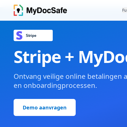
Fu
Stripe + MyDo
Ontvang veilige online betalingen
en onboardingprocessen.
Demo aanvragen