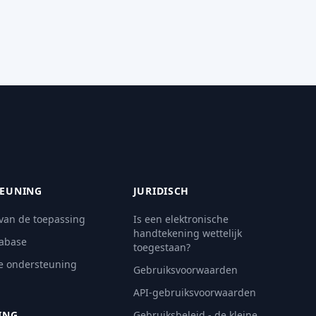
EUNING
JURIDISCH
 van de toepassing
Is een elektronische
handtekening wettelijk
abase
toegestaan?
e ondersteuning
Gebruiksvoorwaarden
API-gebruiksvoorwaarden
ING
Gebruiksbeleid - de kleine