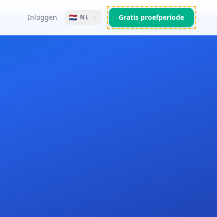
Inloggen
🇳🇱
Gratis proefperiode
NL