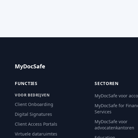
MyDocSafe
FUNCTIES
SECTOREN
VOOR BEDRIJVEN
MyDocSafe voor acc
Client Onboarding
MyDocSafe for Financ
Services
Digital Signatures
MyDocSafe voor
Client Access Portals
advocatenkantoren
Virtuele dataruimtes
Education