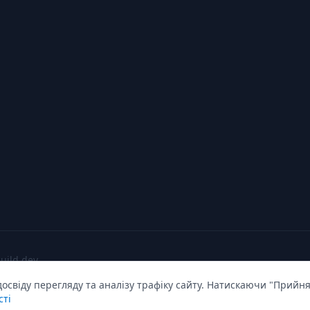
build dev
свіду перегляду та аналізу трафіку сайту. Натискаючи "Прийня
сті