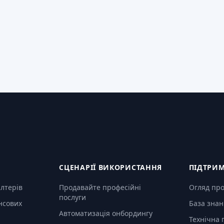
СЦЕНАРІЇ ВИКОРИСТАННЯ
ПІДТРИ
алтерів
Продавайте професійні
Огляд пр
послуги
нсових
База знан
Автоматизація онбордингу
Технічна 