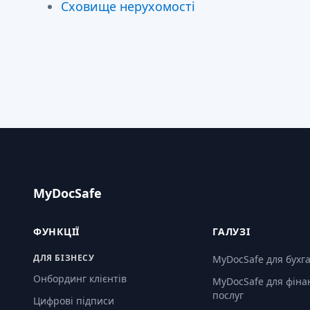
Сховище нерухомості
MyDocSafe
ФУНКЦІЇ
ГАЛУЗІ
ДЛЯ БІЗНЕСУ
MyDocSafe для бухг
Онбординг клієнтів
MyDocSafe для фіна
послуг
Цифрові підписи