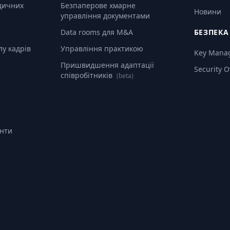
дичних
Безпаперове хмарне
Новини
управління документами
Data rooms для M&A
БЕЗПЕКА
лу кадрів
Управління практикою
Key Mana
Пришвидшення адаптації
Security 
співробітників
(beta)
анти