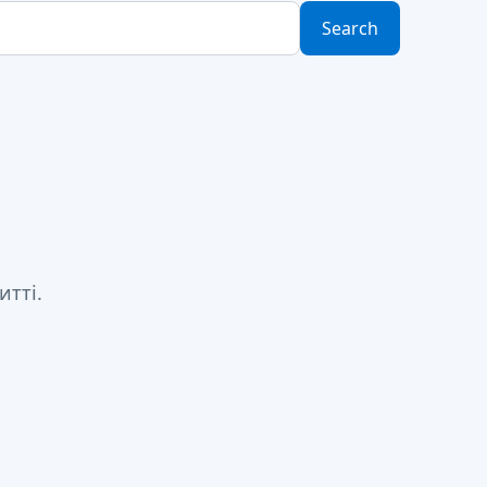
Search
итті.