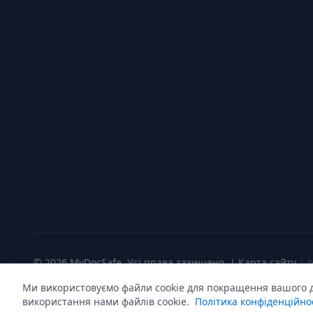
© 2026 MyDocSafe. Усі права захищено. |
Карта сайту
| 
Ми використовуємо файли cookie для покращення вашого до
використання нами файлів cookie.
Політика конфіденційно