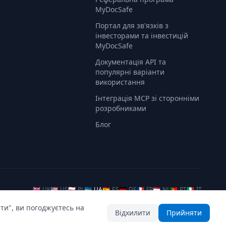
MyDocSafe
Портал для зв'язків з
інвесторами та інвестицій
MyDocSafe
Документація API та
популярні варіанти
використання
Інтеграція MCP зі сторонніми
розробниками
Блог
🇬🇧
UK
🇺🇸
US
🇵🇱
PL
🇺🇦
UA
🇪🇸
ES
🇩🇪
DE
🇫🇷
FR
🇳🇱
NL
🇵🇹
PT
🇮🇹
IT
ти", ви погоджуєтесь на
Відхилити
Прийняти