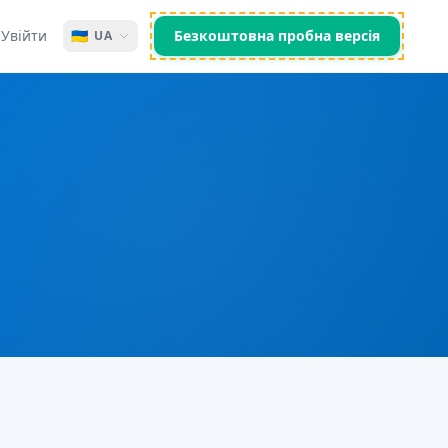
Увійти
🇺🇦
Безкоштовна пробна версія
UA