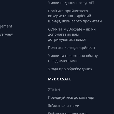
Умови надання послуг API
Політика прийнятного
використання – дрібний
шрифт, який варто прочитати
gement
GDPR та MyDocSafe – як ми
Overview
допомагаємо вам
дотримуватися вимог
Політика конфіденційності
Умови та положення обміну
повідомленнями
Угода про обробку даних
MYDOCSAFE
Хто ми
Приєднуйтесь до команди
Зв'яжіться з нами
Реферальна програма