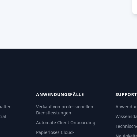
ANWENDUNGSFÄLLE
SUPPORT
alter
Verkauf von professionellen
Anwendun
Dienstleistungen
ial
Wissensd
Automate Client Onboarding
Technisch
Papierloses Cloud-
Neuigkeit