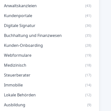
Anwaltskanzleien
(43)
Kundenportale
(41)
Digitale Signatur
(36)
Buchhaltung und Finanzwesen
(35)
Kunden-Onboarding
(28)
Webformulare
(19)
Medizinisch
(18)
Steuerberater
(17)
Immobilie
(14)
Lokale Behörden
(12)
Ausbildung
(9)