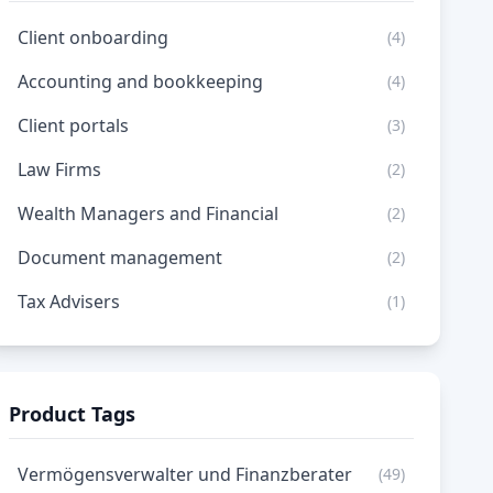
Client onboarding
(4)
Accounting and bookkeeping
(4)
Client portals
(3)
Law Firms
(2)
Wealth Managers and Financial
(2)
Document management
(2)
Tax Advisers
(1)
Product Tags
Vermögensverwalter und Finanzberater
(49)