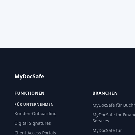
MyDocSafe
FUNKTIONEN
BRANCHEN
FÜR UNTERNEHMEN
MyDocSafe für Buchh
Kunden-Onboarding
MyDocSafe for Financ
Services
Digital Signatures
MyDocSafe für
Client Access Portals