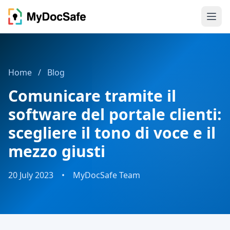
Home
/
Blog
Comunicare tramite il
software del portale clienti:
scegliere il tono di voce e il
mezzo giusti
20 July 2023
•
MyDocSafe Team