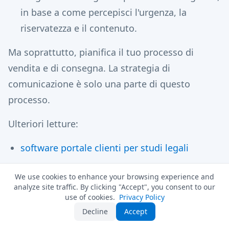
in base a come percepisci l'urgenza, la
riservatezza e il contenuto.
Ma soprattutto, pianifica il tuo processo di
vendita e di consegna. La strategia di
comunicazione è solo una parte di questo
processo.
Ulteriori letture:
software portale clienti per studi legali
software per portale clienti fiscali
We use cookies to enhance your browsing experience and
software di gestione progetti con portale
analyze site traffic. By clicking "Accept", you consent to our
use of cookies.
Privacy Policy
clienti
Decline
Accept
uno smartvault per i gestori patrimoniali