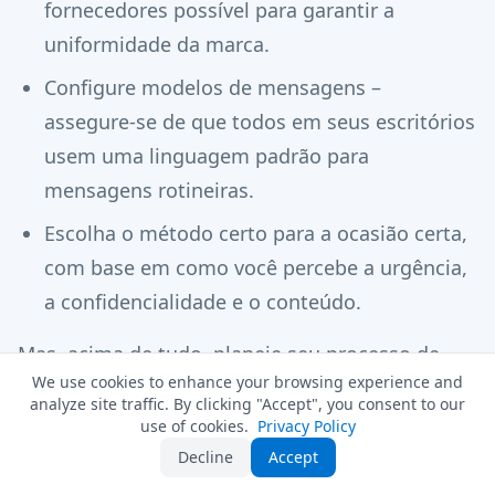
fornecedores possível para garantir a
uniformidade da marca.
Configure modelos de mensagens –
assegure-se de que todos em seus escritórios
usem uma linguagem padrão para
mensagens rotineiras.
Escolha o método certo para a ocasião certa,
com base em como você percebe a urgência,
a confidencialidade e o conteúdo.
Mas, acima de tudo, planeje seu processo de
We use cookies to enhance your browsing experience and
vendas e entrega de produtos. A estratégia de
analyze site traffic. By clicking "Accept", you consent to our
comunicação é apenas uma parte disso.
use of cookies.
Privacy Policy
Decline
Accept
Leitura complementar: