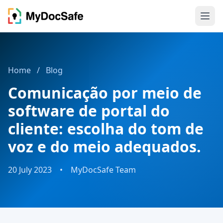
Home
/
Blog
Comunicação por meio de
software de portal do
cliente: escolha do tom de
voz e do meio adequados.
20 July 2023
•
MyDocSafe Team