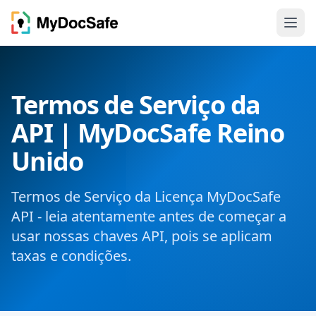
Termos de Serviço da
API | MyDocSafe Reino
Unido
Termos de Serviço da Licença MyDocSafe
API - leia atentamente antes de começar a
usar nossas chaves API, pois se aplicam
taxas e condições.