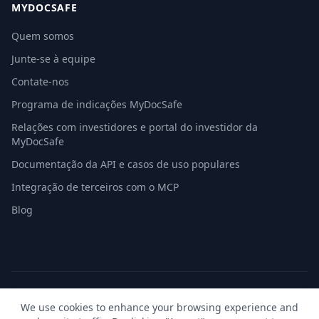
MYDOCSAFE
Quem somos
Junte-se à equipe
Contate-nos
Programa de indicações MyDocSafe
Relações com investidores e portal do investidor da
MyDocSafe
Documentação da API e casos de uso populares
Integração de terceiros com o MCP
Blog
© 2026 MyDocSafe. Todos os direitos reservados. |
Mapa do
We use cookies to enhance your browsing experience and
site
| build dev