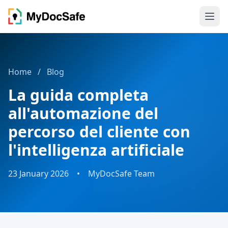
Home
/
Blog
La guida completa
all'automazione del
percorso del cliente con
l'intelligenza artificiale
23 January 2026
•
MyDocSafe Team