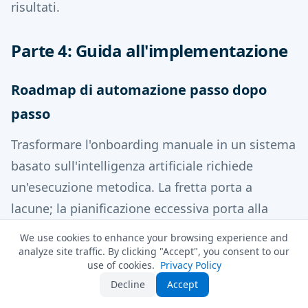
risultati.
Parte 4: Guida all'implementazione
Roadmap di automazione passo dopo
passo
Trasformare l'onboarding manuale in un sistema
basato sull'intelligenza artificiale richiede
un'esecuzione metodica. La fretta porta a
lacune; la pianificazione eccessiva porta alla
paralisi. Questa roadmap bilancia meticolosità e
We use cookies to enhance your browsing experience and
slancio.
analyze site traffic. By clicking "Accept", you consent to our
use of cookies.
Privacy Policy
Fase 1: Scoperta (settimane 1-2)
Decline
Accept