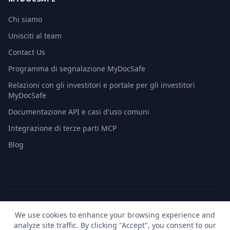
Chi siamo
Unisciti al team
Contact Us
Programma di segnalazione MyDocSafe
Relazioni con gli investitori e portale per gli investitori
MyDocSafe
Documentazione API e casi d'uso comuni
Integrazione di terze parti MCP
Blog
© 2026 MyDocSafe. Tutti i diritti riservati. |
Mappa del sito
|
We use cookies to enhance your browsing experience and
build dev
analyze site traffic. By clicking "Accept", you consent to our