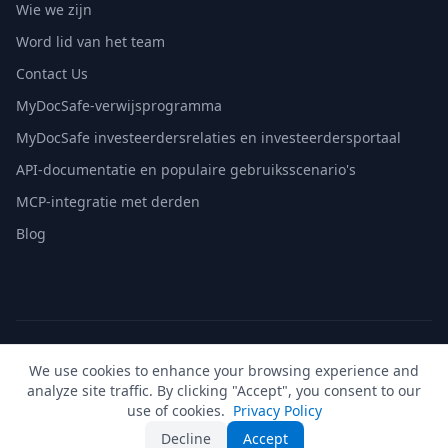
Wie we zijn
Word lid van het team
Contact Us
MyDocSafe-verwijsprogramma
MyDocSafe investeerdersrelaties en investeerdersportaal
API-documentatie en populaire gebruiksscenario's
MCP-integratie met derden
Blog
© 2026 MyDocSafe. Alle rechten voorbehouden. |
Sitemap
|
We use cookies to enhance your browsing experience and
build dev
analyze site traffic. By clicking "Accept", you consent to our
🇬🇧
UK
🇺🇸
US
🇵🇱
PL
🇺🇦
UA
🇪🇸
ES
🇩🇪
DE
🇫🇷
FR
🇳🇱
NL
🇵🇹
PT
🇮🇹
IT
use of cookies.
Privacy Policy
Decline
Accept