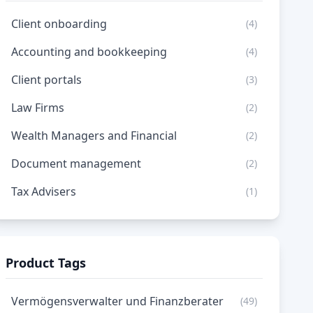
Client onboarding
(4)
Accounting and bookkeeping
(4)
Client portals
(3)
Law Firms
(2)
Wealth Managers and Financial
(2)
Document management
(2)
Tax Advisers
(1)
Product Tags
Vermögensverwalter und Finanzberater
(49)