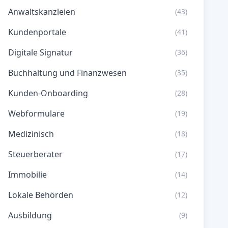
Anwaltskanzleien
(43)
Kundenportale
(41)
Digitale Signatur
(36)
Buchhaltung und Finanzwesen
(35)
Kunden-Onboarding
(28)
Webformulare
(19)
Medizinisch
(18)
Steuerberater
(17)
Immobilie
(14)
Lokale Behörden
(12)
Ausbildung
(9)