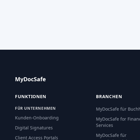
MyDocSafe
FUNKTIONEN
BRANCHEN
FÜR UNTERNEHMEN
MyDocSafe für Buchh
Kunden-Onboarding
MyDocSafe for Financ
Services
Digital Signatures
MyDocSafe für
Client Access Portals