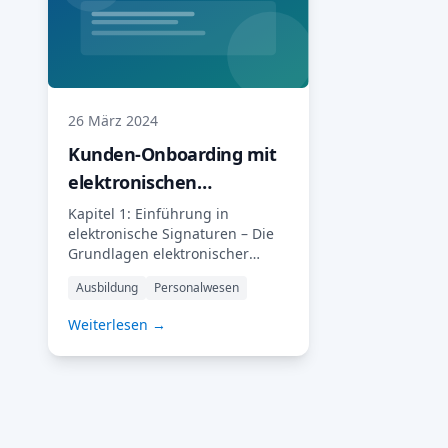
26 März 2024
Kunden-Onboarding mit
elektronischen
Signaturen
Kapitel 1: Einführung in
elektronische Signaturen – Die
Grundlagen elektronischer
Signaturen verstehen. In der
Ausbildung
Personalwesen
heutigen schnelllebigen
digitalen Welt suchen kleine
Weiterlesen →
Unternehmen ständig nach
Möglichkeiten, ihre Prozesse zu
optimieren und die Effizienz zu
steigern. Eine Möglichkeit
hierfür ist die Integration
elektronischer Signaturen in die