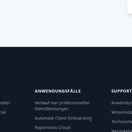
ANWENDUNGSFÄLLE
SUPPORT
alter
Verkauf von professionellen
Anwendun
Dienstleistungen
ial
Wissensd
Automate Client Onboarding
Technisch
Papierloses Cloud-
Neuigkeit