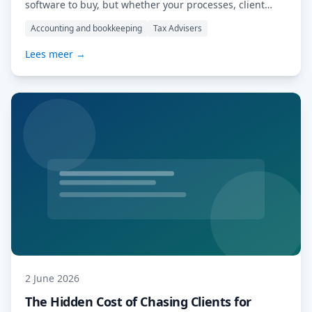
software to buy, but whether your processes, client
communication and workload planning can cope with a
Accounting and bookkeeping
Tax Advisers
quarterly compliance cycle.
Lees meer →
2 June 2026
The Hidden Cost of Chasing Clients for