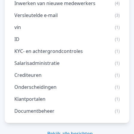
Inwerken van nieuwe medewerkers
(4)
Versleutelde e-mail
(3)
vin
(1)
ID
(1)
KYC- en achtergrondcontroles
(1)
Salarisadministratie
(1)
Crediteuren
(1)
Onderscheidingen
(1)
Klantportalen
(1)
Documentbeheer
(1)
← Bekijk alle berichten