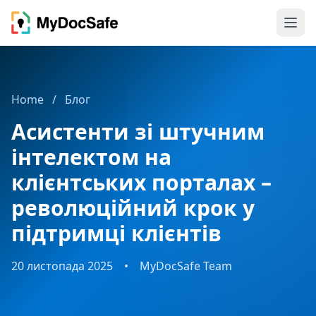
Home
/
Блог
Асистенти зі штучним
інтелектом на
клієнтських порталах –
революційний крок у
підтримці клієнтів
20 листопада 2025
•
MyDocSafe Team