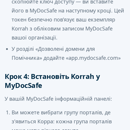
скопіюйте ключ доступу — ви вставите
його в MyDocSafe на наступному кроці. Цей
токен безпечно пов’язує ваш екземпляр
Korrah з обліковим записом MyDocSafe
вашої організації.
У розділі «Дозволені домени для
Помічника» додайте «app.mydocsafe.com»
Крок 4: Встановіть Korrah у
MyDocSafe
У вашій MyDocSafe інформаційній панелі:
Ви можете вибрати групу порталів, де
з'явиться Корра: кожна група порталів