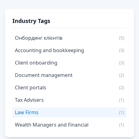
Industry Tags
Онбординг клієнтів
(5)
Accounting and bookkeeping
(3)
Client onboarding
(3)
Document management
(2)
Client portals
(2)
Tax Advisers
(1)
Law Firms
(1)
Wealth Managers and Financial
(1)