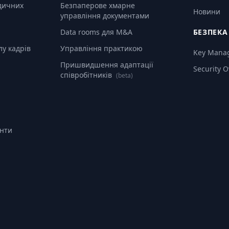
дичних
Безпаперове хмарне
Новини
управління документами
Data rooms для M&A
БЕЗПЕКА
лу кадрів
Управління практикою
Key Mana
Пришвидшення адаптації
Security 
співробітників
(beta)
анти