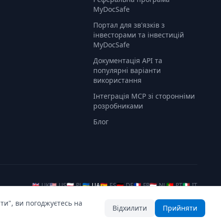
MyDocSafe
Портал для зв'язків з
інвесторами та інвестицій
MyDocSafe
Документація API та
популярні варіанти
використання
Інтеграція MCP зі сторонніми
розробниками
Блог
🇬🇧
UK
🇺🇸
US
🇵🇱
PL
🇺🇦
UA
🇪🇸
ES
🇩🇪
DE
🇫🇷
FR
🇳🇱
NL
🇵🇹
PT
🇮🇹
IT
ти", ви погоджуєтесь на
Відхилити
Прийняти