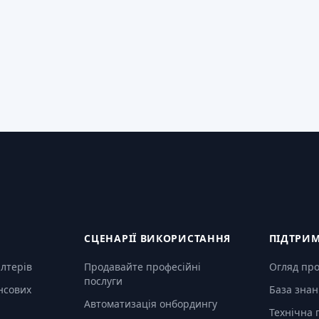
СЦЕНАРІЇ ВИКОРИСТАННЯ
ПІДТРИ
алтерів
Продавайте професійні
Огляд пр
послуги
нсових
База знан
Автоматизація онбордингу
Технічна 