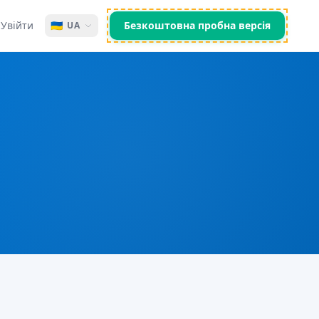
Увійти
🇺🇦
Безкоштовна пробна версія
UA