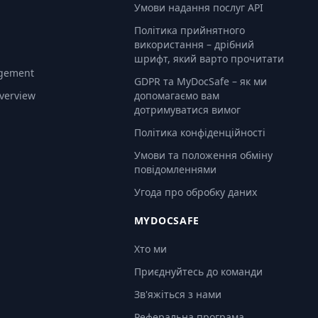
Умови надання послуг API
Політика прийнятного
використання – дрібний
шрифт, який варто прочитати
gement
GDPR та MyDocSafe – як ми
Overview
допомагаємо вам
дотримуватися вимог
Політика конфіденційності
Умови та положення обміну
повідомленнями
Угода про обробку даних
MYDOCSAFE
Хто ми
Приєднуйтесь до команди
Зв'яжіться з нами
Реферальна програма