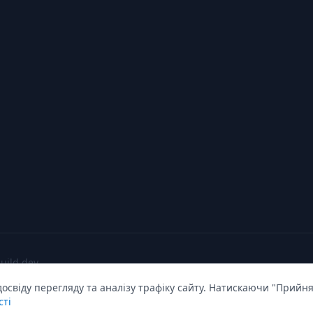
build dev
свіду перегляду та аналізу трафіку сайту. Натискаючи "Прийня
сті