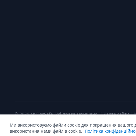
© 2026 MyDocSafe. Усі права захищено. |
Карта сайту
| 
Ми використовуємо файли cookie для покращення вашого до
використання нами файлів cookie.
Політика конфіденційно