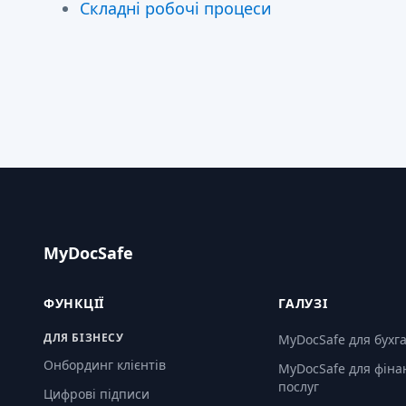
Складні робочі процеси
MyDocSafe
ФУНКЦІЇ
ГАЛУЗІ
ДЛЯ БІЗНЕСУ
MyDocSafe для бухг
Онбординг клієнтів
MyDocSafe для фіна
послуг
Цифрові підписи