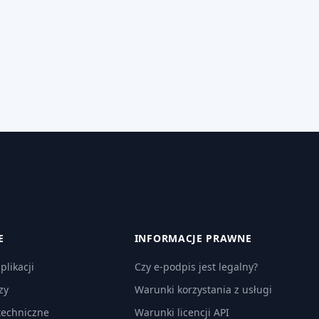
E
INFORMACJE PRAWNE
plikacji
Czy e-podpis jest legalny?
zy
Warunki korzystania z usługi
techniczne
Warunki licencji API