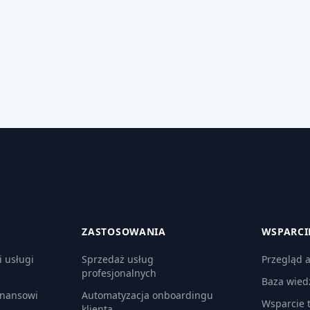
ZASTOSOWANIA
WSPARCI
i usługi
Sprzedaż usług
Przegląd a
profesjonalnych
Baza wied
inansowi
Automatyzacja onboardingu
Wsparcie 
klienta