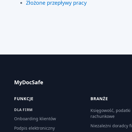
Złożone przepływy pracy
MyDocSafe
FUNKCJE
BRANŻE
DLA FIRM
Księgowość, podatki 
rachunkowe
Onboarding klientów
Niezależni doradcy f
Podpis elektroniczny