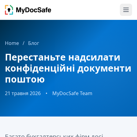
Home
/
Блог
Перестаньте надсилати
конфіденційні документи
поштою
21 травня 2026
•
MyDocSafe Team
Багато бухгалтерських фірм досі