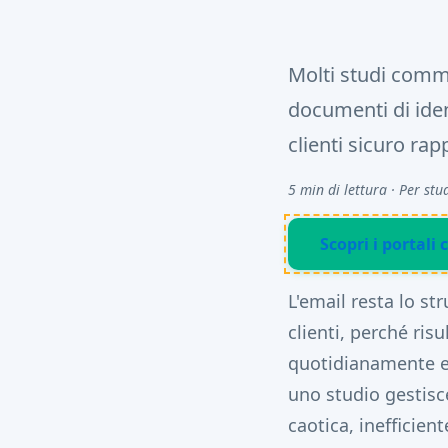
Molti studi comme
documenti di iden
clienti sicuro rap
5 min di lettura · Per stu
Scopri i portali c
L'email resta lo s
clienti, perché ris
quotidianamente e 
uno studio gestisc
caotica, inefficient