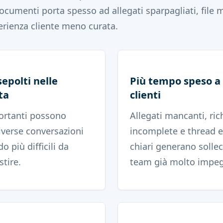
documenti porta spesso ad allegati sparpagliati, file 
perienza cliente meno curata.
sepolti nelle
Più tempo speso a s
ta
clienti
rtanti possono
Allegati mancanti, ric
iverse conversazioni
incomplete e thread 
o più difficili da
chiari generano solleci
stire.
team già molto impeg