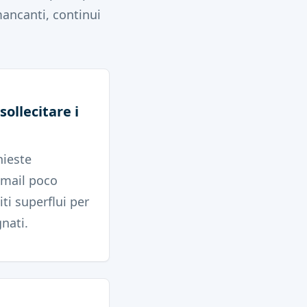
mancanti, continui
ollecitare i
hieste
email poco
ti superflui per
nati.