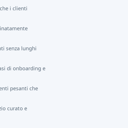
che i clienti
rdinatamente
nti senza lunghi
asi di onboarding e
nti pesanti che
zio curato e