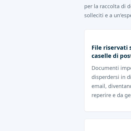
per la raccolta di 
solleciti e a un'es
File riservati 
caselle di pos
Documenti impo
disperdersi in d
email, diventand
reperire e da ge