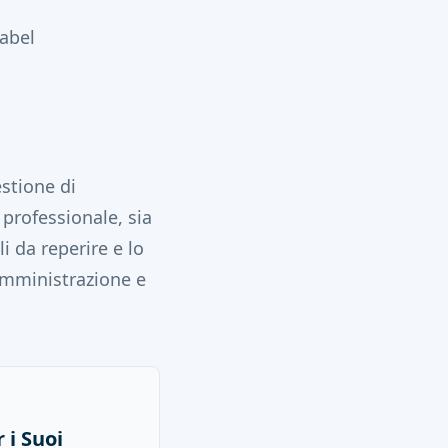
label
stione di
 professionale, sia
li da reperire e lo
'amministrazione e
 i Suoi