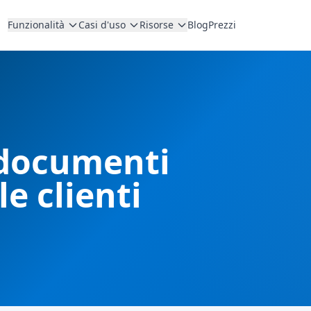
Funzionalità
Casi d'uso
Risorse
Blog
Prezzi
 documenti
le clienti