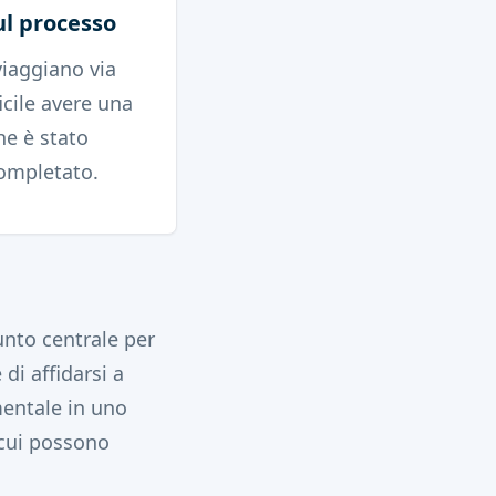
ul processo
iaggiano via
icile avere una
he è stato
completato.
unto centrale per
di affidarsi a
mentale in uno
 cui possono