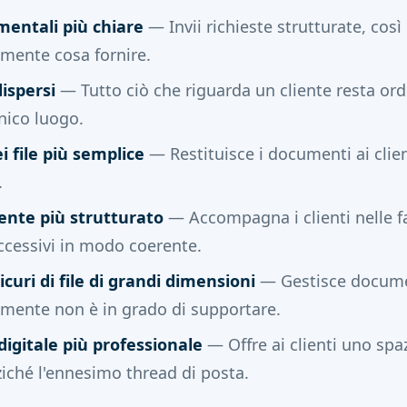
mentali più chiare
— Invii richieste strutturate, così 
mente cosa fornire.
ispersi
— Tutto ciò che riguarda un cliente resta o
nico luogo.
i file più semplice
— Restituisce i documenti ai clie
.
ente più strutturato
— Accompagna i clienti nelle f
ccessivi in modo coerente.
icuri di file di grandi dimensioni
— Gestisce docume
emente non è in grado di supportare.
igitale più professionale
— Offre ai clienti uno spa
ziché l'ennesimo thread di posta.