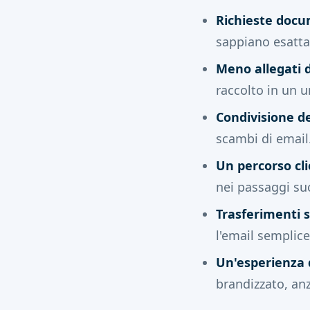
Richieste docu
sappiano esatta
Meno allegati d
raccolto in un u
Condivisione de
scambi di email
Un percorso cli
nei passaggi su
Trasferimenti s
l'email semplic
Un'esperienza d
brandizzato, an