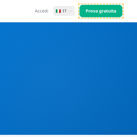
Accedi
🇮🇹
Prova gratuita
IT