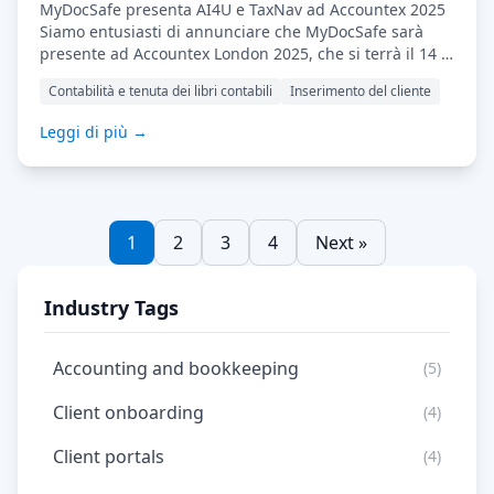
MyDocSafe presenta AI4U e TaxNav ad Accountex 2025
Siamo entusiasti di annunciare che MyDocSafe sarà
presente ad Accountex London 2025, che si terrà il 14 e
15 maggio presso l'ExCeL di Londra. Venite a trovarci
Contabilità e tenuta dei libri contabili
Inserimento del cliente
allo stand 1615 per scoprire le nostre ultime
innovazioni pensate per potenziare i commercialisti e i
Leggi di più →
loro clienti. Vi presentiamo AI4U e Cora: il vostro
assistente AI personalizzato […] Leggi di più…
1
2
3
4
Next »
Industry Tags
Accounting and bookkeeping
(5)
Client onboarding
(4)
Client portals
(4)