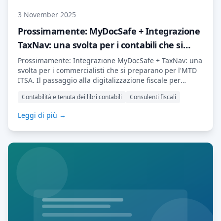
3 November 2025
Prossimamente: MyDocSafe + Integrazione
TaxNav: una svolta per i contabili che si
preparano per MTD ITSA
Prossimamente: Integrazione MyDocSafe + TaxNav: una
svolta per i commercialisti che si preparano per l'MTD
ITSA. Il passaggio alla digitalizzazione fiscale per
l'autovalutazione delle imposte sul reddito (MTD ITSA)
Contabilità e tenuta dei libri contabili
Consulenti fiscali
si avvicina rapidamente e, per molti commercialisti,
rimanere conformi è solo una parte della sfida. La vera
Leggi di più →
sfida consiste nel gestire ogni aspetto, dalla raccolta
dei dati dei clienti […] Leggi di più…