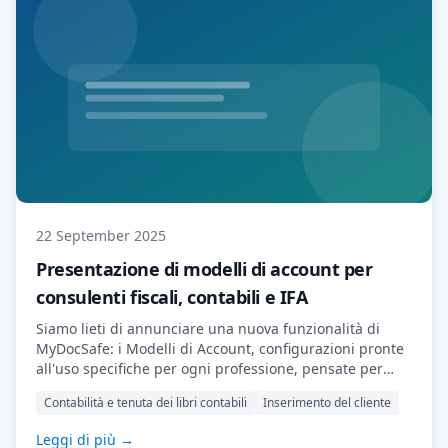
22 September 2025
Presentazione di modelli di account per
consulenti fiscali, contabili e IFA
Siamo lieti di annunciare una nuova funzionalità di
MyDocSafe: i Modelli di Account, configurazioni pronte
all'uso specifiche per ogni professione, pensate per
aiutarti a integrare i clienti più rapidamente, fornire
Contabilità e tenuta dei libri contabili
Inserimento del cliente
servizi in modo più efficiente e ricevere pagamenti
prima. Cosa sono i Modelli di Account? I Modelli di
Leggi di più →