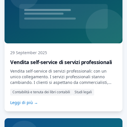
29 September 2025
Vendita self-service di servizi professionali
Vendita self-service di servizi professionali: con un
unico collegamento. I servizi professionali stanno
cambiando. I clienti si aspettano da commercialisti,
consulenti fiscali, avvocati e consulenti la stessa
Contabilità e tenuta dei libri contabili
Studi legali
comodità che si aspettano dai rivenditori online:
velocità, chiarezza e opzioni self-service. Gli studi che si
Leggi di più →
adatteranno si distingueranno. Noi di MyDocSafe
abbiamo semplificato questo adattamento,
consentendoti di […] Scopri di più…