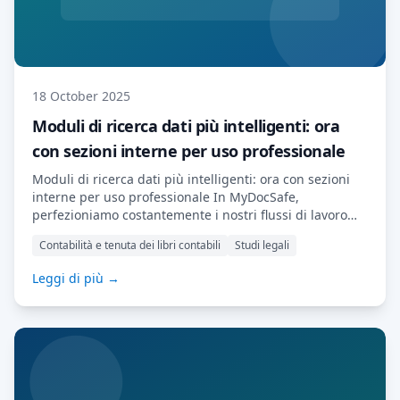
18 October 2025
Moduli di ricerca dati più intelligenti: ora
con sezioni interne per uso professionale
Moduli di ricerca dati più intelligenti: ora con sezioni
interne per uso professionale In MyDocSafe,
perfezioniamo costantemente i nostri flussi di lavoro
per rendere l'inserimento dei clienti più fluido e
Contabilità e tenuta dei libri contabili
Studi legali
intelligente. Il nostro ultimo aggiornamento dei moduli
di ricerca dati introduce una nuova potente
Leggi di più →
funzionalità: le sezioni interne. Si tratta di moduli che
solo il tuo team può visualizzare e compilare. Novità
Fino a […] Leggi di più…