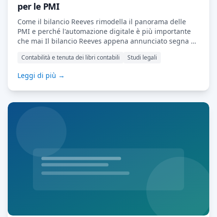
per le PMI
Come il bilancio Reeves rimodella il panorama delle
PMI e perché l'automazione digitale è più importante
che mai Il bilancio Reeves appena annunciato segna un
cambiamento significativo nella direzione economica
Contabilità e tenuta dei libri contabili
Studi legali
del Regno Unito. Con una forte enfasi sulla produttività,
sulla trasformazione digitale e sul rafforzamento della
Leggi di più →
disciplina fiscale, il bilancio delinea un messaggio
chiaro: le aziende devono fare di più con […] Leggi di
più…