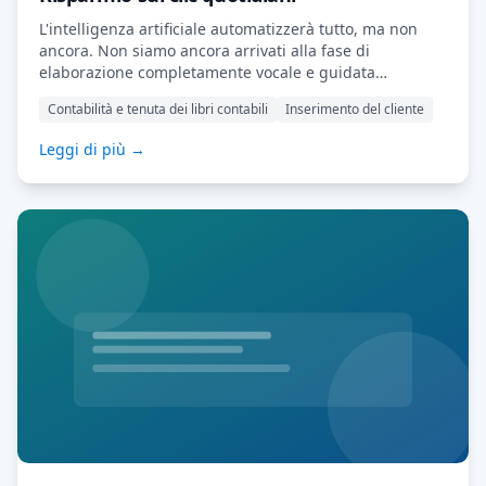
L'intelligenza artificiale automatizzerà tutto, ma non
ancora. Non siamo ancora arrivati alla fase di
elaborazione completamente vocale e guidata
dall'intelligenza artificiale. Per ora, ci affidiamo ancora
Contabilità e tenuta dei libri contabili
Inserimento del cliente
a tastiere, schermi e pulsanti. Mentre MyDocSafe —
insieme a molti altri innovatori — sta lavorando per
Leggi di più →
interfacce vocali, oggi dipendiamo ancora dal mouse,
dalla coordinazione occhio-mano e, a volte, […] Leggi di
più…