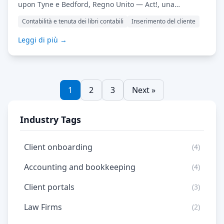
upon Tyne e Bedford, Regno Unito — Act!, una
soluzione leader per la gestione delle relazioni con i
Contabilità e tenuta dei libri contabili
Inserimento del cliente
clienti (CRM) e l'automazione del marketing per le
piccole e medie imprese, ha annunciato oggi
Leggi di più →
un'integrazione con MyDocSafe, un software all-in-one
per il flusso di lavoro dei documenti e la firma
elettronica. Integrando […] Leggi di più…
1
2
3
Next »
Industry Tags
Client onboarding
(4)
Accounting and bookkeeping
(4)
Client portals
(3)
Law Firms
(2)