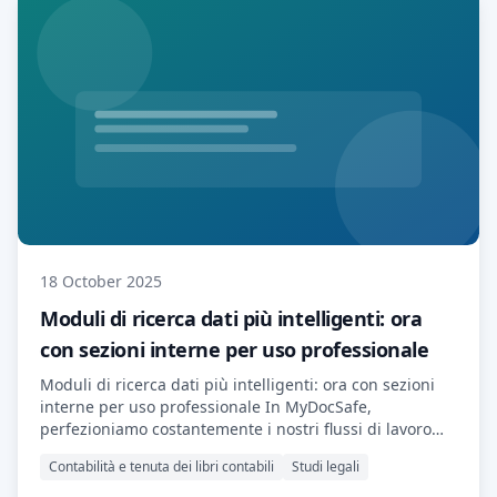
18 October 2025
Moduli di ricerca dati più intelligenti: ora
con sezioni interne per uso professionale
Moduli di ricerca dati più intelligenti: ora con sezioni
interne per uso professionale In MyDocSafe,
perfezioniamo costantemente i nostri flussi di lavoro
per rendere l'inserimento dei clienti più fluido e
Contabilità e tenuta dei libri contabili
Studi legali
intelligente. Il nostro ultimo aggiornamento dei moduli
di ricerca dati introduce una nuova potente