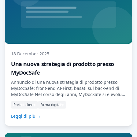
18 December 2025
Una nuova strategia di prodotto presso
MyDocSafe
Annuncio di una nuova strategia di prodotto presso
MyDocSafe: front-end AI-First, basati sul back-end di
MyDocSafe Nel corso degli anni, MyDocSafe si è evoluta
in una piattaforma solida e sicura che supporta portali
Portali clienti
Firma digitale
clienti, firme elettroniche, flussi di lavoro, moduli,
gestione dei documenti, pagamenti e integrazioni per
Leggi di più →
studi professionali. Questa missione fondamentale non
è cambiata. Ciò che è cambiato è il modo in cui
concepiamo […] Leggi di più…