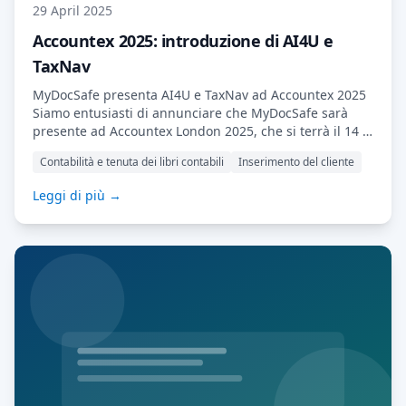
29 April 2025
Accountex 2025: introduzione di AI4U e
TaxNav
MyDocSafe presenta AI4U e TaxNav ad Accountex 2025
Siamo entusiasti di annunciare che MyDocSafe sarà
presente ad Accountex London 2025, che si terrà il 14 e
15 maggio presso l'ExCeL di Londra. Venite a trovarci
Contabilità e tenuta dei libri contabili
Inserimento del cliente
allo stand 1615 per scoprire le nostre ultime
innovazioni pensate per potenziare i commercialisti e i
Leggi di più →
loro clienti. Vi presentiamo AI4U e Cora: il vostro
assistente AI personalizzato […] Leggi di più…