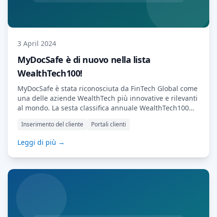
3 April 2024
MyDocSafe è di nuovo nella lista
WealthTech100!
MyDocSafe è stata riconosciuta da FinTech Global come
una delle aziende WealthTech più innovative e rilevanti
al mondo. La sesta classifica annuale WealthTech100
nomina le aziende che stanno trasformando il mondo
Inserimento del cliente
Portali clienti
della gestione patrimoniale e degli asset. L'ultima
edizione di WealthTech100 è stata lanciata oggi da
Leggi di più →
FinTech Global, una società di ricerca specializzata.
Questa prestigiosa classifica […] Leggi di più…