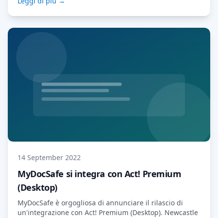
Leggi di più →
che eIDAS richiede che a nessuna firma elettronica
venga negata la legalità […] Leggi di più…
14 September 2022
MyDocSafe si integra con Act! Premium
(Desktop)
MyDocSafe è orgogliosa di annunciare il rilascio di
un'integrazione con Act! Premium (Desktop). Newcastle