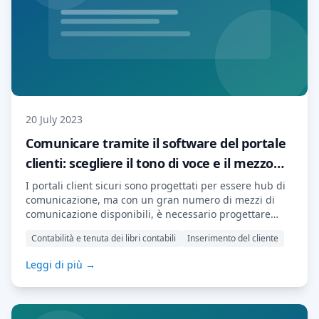
20 July 2023
Comunicare tramite il software del portale
clienti: scegliere il tono di voce e il mezzo
giusti
I portali client sicuri sono progettati per essere hub di
comunicazione, ma con un gran numero di mezzi di
comunicazione disponibili, è necessario progettare
attentamente la propria strategia di comunicazione con
Contabilità e tenuta dei libri contabili
Inserimento del cliente
i clienti per colpire nel segno. Dal tono giusto,
attraverso la giusta frequenza e il giusto contenuto, il
Leggi di più →
modo in cui comunichi avrà un impatto sulla
soddisfazione del cliente […] Leggi di più…