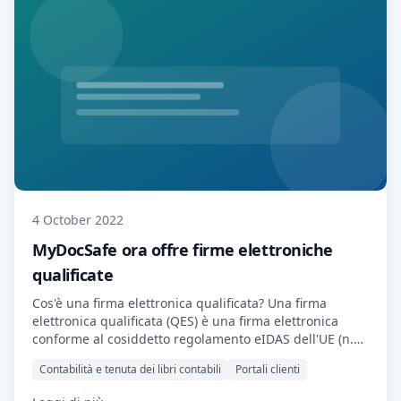
4 October 2022
MyDocSafe ora offre firme elettroniche
qualificate
Cos'è una firma elettronica qualificata? Una firma
elettronica qualificata (QES) è una firma elettronica
conforme al cosiddetto regolamento eIDAS dell'UE (n.
910/2014) per le transazioni elettroniche all'interno del
Contabilità e tenuta dei libri contabili
Portali clienti
mercato interno europeo. In poche parole, consente di
verificare la paternità di una firma elettronica. Si noti