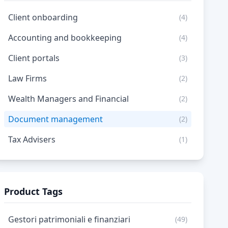
Client onboarding
(4)
Accounting and bookkeeping
(4)
Client portals
(3)
Law Firms
(2)
Wealth Managers and Financial
(2)
Document management
(2)
Tax Advisers
(1)
Product Tags
Gestori patrimoniali e finanziari
(49)