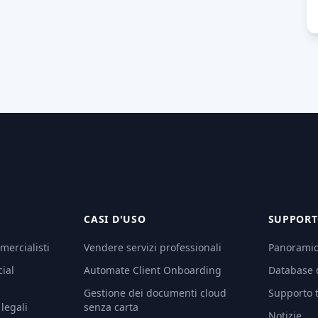
CASI D'USO
SUPPOR
ercialisti
Vendere servizi professionali
Panoramica
ial
Automate Client Onboarding
Database 
Gestione dei documenti cloud
Supporto 
legali
senza carta
Notizie