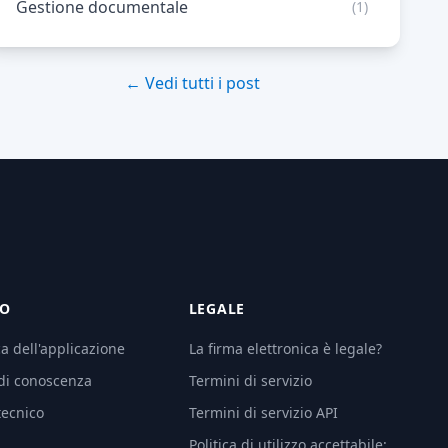
Gestione documentale
(1)
← Vedi tutti i post
TO
LEGALE
 dell'applicazione
La firma elettronica è legale?
di conoscenza
Termini di servizio
tecnico
Termini di servizio API
Politica di utilizzo accettabile: