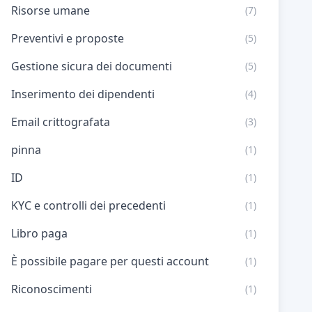
Risorse umane
(7)
Preventivi e proposte
(5)
Gestione sicura dei documenti
(5)
Inserimento dei dipendenti
(4)
Email crittografata
(3)
pinna
(1)
ID
(1)
KYC e controlli dei precedenti
(1)
Libro paga
(1)
È possibile pagare per questi account
(1)
Riconoscimenti
(1)