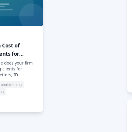
 Cost of
ents for
s
e does your firm
 clients for
tters, ID
d bank details?
 bookkeeping
eal cost, and what
ing
→