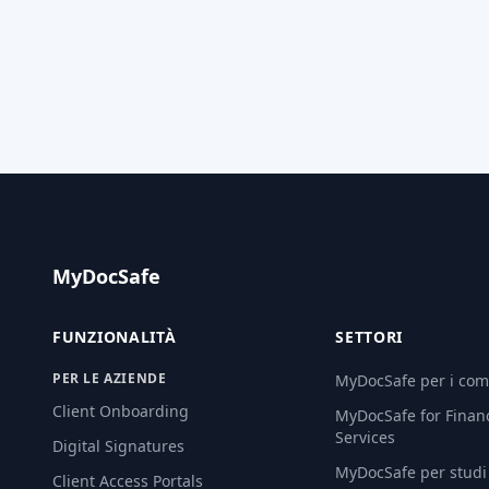
MyDocSafe
FUNZIONALITÀ
SETTORI
PER LE AZIENDE
MyDocSafe per i comm
Client Onboarding
MyDocSafe for Financ
Services
Digital Signatures
MyDocSafe per studi 
Client Access Portals