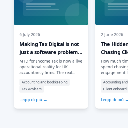
6 July 2026
2 June 2026
Making Tax Digital is not
The Hidden
just a software problem.
Chasing Cli
It is an operational one.
Document
MTD for Income Tax is now a live
How much tim
operational reality for UK
spend chasing
accountancy firms. The real
engagement le
challenge is not which software
documents, an
Accounting and bookkeeping
Accounting and
to buy, but whether your
Discover the r
Tax Advisers
Client onboard
processes, client communication
to do about it.
and workload planning can cope
Leggi di più →
Leggi di più 
with a quarterly compliance
cycle.