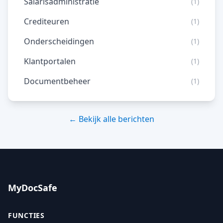
Salarisadministratie
(1)
Crediteuren
(1)
Onderscheidingen
(1)
Klantportalen
(1)
Documentbeheer
(1)
← Bekijk alle berichten
MyDocSafe
FUNCTIES