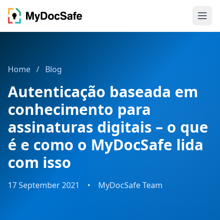
Home
/
Blog
Autenticação baseada em
conhecimento para
assinaturas digitais – o que
é e como o MyDocSafe lida
com isso
17 September 2021
•
MyDocSafe Team