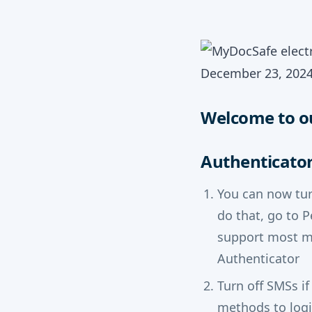
December 23, 202
Welcome to o
Authenticato
You can now tur
do that, go to P
support most ma
Authenticator
Turn off SMSs i
methods to logi