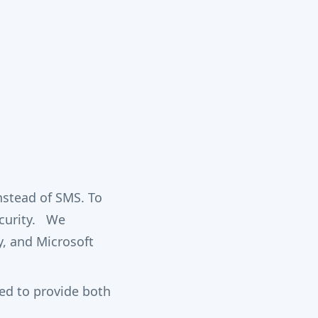
nstead of SMS. To
ecurity. We
, and Microsoft
eed to provide both