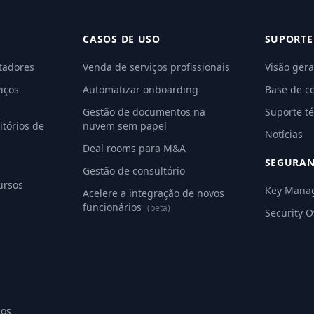
CASOS DE USO
SUPORTE
tadores
Venda de serviços profissionais
Visão gera
iços
Automatizar onboarding
Base de c
Gestão de documentos na
Suporte té
tórios de
nuvem sem papel
Notícias
Deal rooms para M&A
SEGURA
Gestão de consultório
ursos
Key Mana
Acelere a integração de novos
funcionários
(beta)
Security 
ios