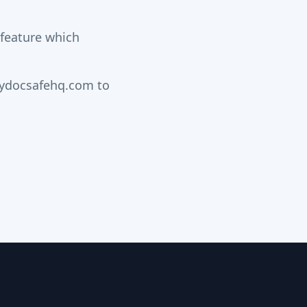
feature which
mydocsafehq.com to