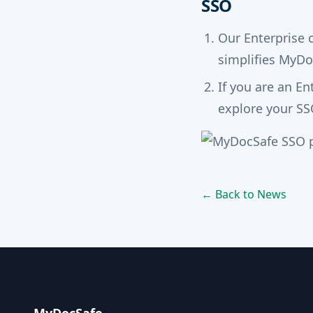
SSO
Our Enterprise 
simplifies MyDo
If you are an E
explore your SS
← Back to News