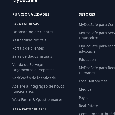
MyDocSafe
FUNCIONALIDADES
SETORES
PARA EMPRESAS
MyDocSafe para Con
Onboarding de clientes
MyDocSafe para Serv
Financeiros
Assinaturas digitais
MyDocSafe para escri
Portais de clientes
advocacia
Salas de dados virtuais
Education
Venda de Serviços:
MyDocSafe para Rec
Orçamentos e Propostas
Humanos
Verificação de identidade
Local Authorities
Acelere a integração de novos
Medical
funcionários
Payroll
Web Forms & Questionnaires
Real Estate
PARA PARTICULARES
Consultores Tributár