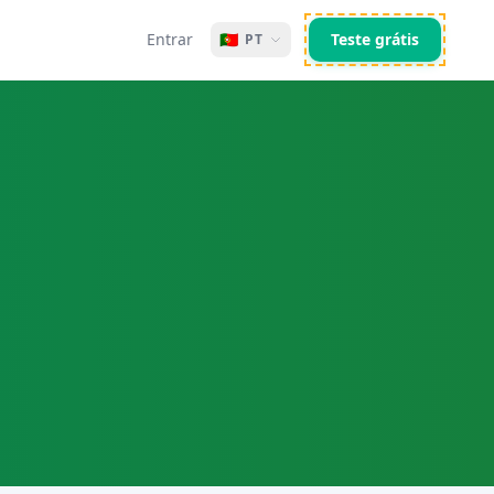
Entrar
🇵🇹
Teste grátis
PT