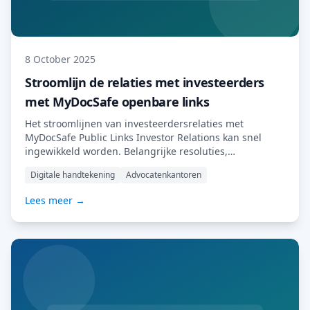
8 October 2025
Stroomlijn de relaties met investeerders
met MyDocSafe openbare links
Het stroomlijnen van investeerdersrelaties met
MyDocSafe Public Links Investor Relations kan snel
ingewikkeld worden. Belangrijke resoluties,
toestemmingsverzoeken en documentondertekening
Digitale handtekening
Advocatenkantoren
betreffen vaak tientallen – of zelfs honderden –
aandeelhouders. Alles als bijlage versturen, meerdere
Lees meer →
antwoorden beheren en bijhouden wie heeft
gereageerd, kan al snel een administratieve
nachtmerrie worden. Met de Public Link-functie van
MyDocSafe verdwijnt die complexiteit. Eén link.
Complete workflow. […] Lees meer…