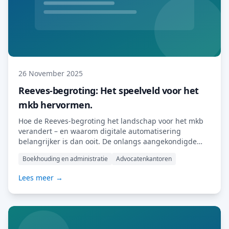
26 November 2025
Reeves-begroting: Het speelveld voor het
mkb hervormen.
Hoe de Reeves-begroting het landschap voor het mkb
verandert – en waarom digitale automatisering
belangrijker is dan ooit. De onlangs aangekondigde
Reeves-begroting markeert een belangrijke
Boekhouding en administratie
Advocatenkantoren
verschuiving in de economische koers van het Verenigd
Koninkrijk. Met een sterke nadruk op productiviteit,
Lees meer →
digitale transformatie en een strengere
begrotingsdiscipline schetst de begroting een
duidelijke boodschap: bedrijven moeten meer doen
met […] Lees meer…