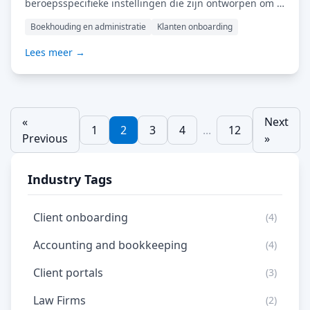
beroepsspecifieke instellingen die zijn ontworpen om u
te helpen sneller klanten te onboarden, diensten
Boekhouding en administratie
Klanten onboarding
efficiënter te leveren en sneller betaald te krijgen. Wat
zijn Accounttemplates? Accounttemplates zijn vooraf
Lees meer →
geconfigureerde MyDocSafe-werkruimtes die zijn
afgestemd op de behoeften van specifieke beroepen.
We zijn begonnen met drie van de meest populaire […]
Lees meer…
«
Next
1
2
3
4
...
12
Previous
»
Industry Tags
Client onboarding
(4)
Accounting and bookkeeping
(4)
Client portals
(3)
Law Firms
(2)