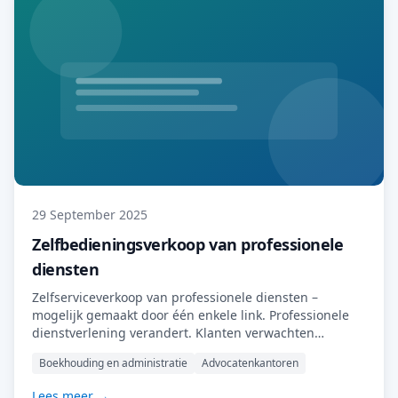
29 September 2025
Zelfbedieningsverkoop van professionele
diensten
Zelfserviceverkoop van professionele diensten –
mogelijk gemaakt door één enkele link. Professionele
dienstverlening verandert. Klanten verwachten
hetzelfde gemak van accountants, belastingadviseurs,
Boekhouding en administratie
Advocatenkantoren
advocaten en consultants als van online retailers:
snelheid, duidelijkheid en zelfserviceopties. De
Lees meer →