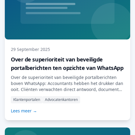
29 September 2025
Over de superioriteit van beveiligde
portalberichten ten opzichte van WhatsApp
Over de superioriteit van beveiligde portalberichten
boven WhatsApp: Accountants hebben het drukker dan
ooit. Cliënten verwachten direct antwoord, documenten
stromen op elk moment binnen en de regelgeving
Klantenportalen
Advocatenkantoren
wordt elk jaar strenger. In gesprekken met onze
cliënten – waarvan veel accountantskantoren – kwamen
Lees meer →
we erachter dat een groot aantal op een gegeven
moment hun persoonlijke WhatsApp-nummer aan
cliënten had gegeven. […] Lees meer…