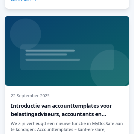
bedrijven die zich aanpassen, zullen zich
onderscheiden. Bij MyDocSafe hebben we die
aanpassing eenvoudig gemaakt door u in staat te
stellen […] Lees meer…
22 September 2025
Introductie van accounttemplates voor
belastingadviseurs, accountants en
onafhankelijke financiële adviseurs.
We zijn verheugd een nieuwe functie in MyDocSafe aan
te kondigen: Accounttemplates – kant-en-klare,