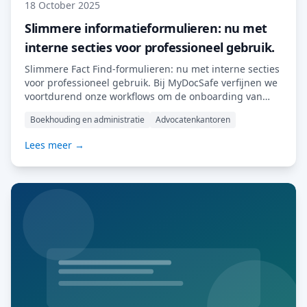
18 October 2025
Slimmere informatieformulieren: nu met
interne secties voor professioneel gebruik.
Slimmere Fact Find-formulieren: nu met interne secties
voor professioneel gebruik. Bij MyDocSafe verfijnen we
voortdurend onze workflows om de onboarding van
klanten soepeler en slimmer te maken. Onze nieuwste
Boekhouding en administratie
Advocatenkantoren
update van Fact Find-formulieren introduceert een
krachtige nieuwe functie: interne secties. Dit zijn
Lees meer →
formulieren die alleen uw team kan zien en invullen.
Wat is er nieuw? Tot […] Lees meer…