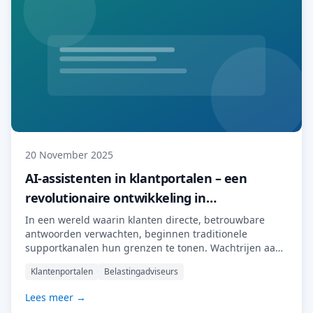
20 November 2025
AI-assistenten in klantportalen – een
revolutionaire ontwikkeling in
klantenservice.
In een wereld waarin klanten directe, betrouwbare
antwoorden verwachten, beginnen traditionele
supportkanalen hun grenzen te tonen. Wachtrijen aan
de telefoon, overvolle inboxen en verspreide
Klantenportalen
Belastingadviseurs
kennisbanken leiden vaak tot frustratie bij zowel
klanten als teams. Maar er is een nieuwe verschuiving
Lees meer →
gaande: een verschuiving die veilige klantportalen