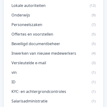
Lokale autoriteiten
(12)
Onderwijs
(9)
Personeelszaken
(7)
Offertes en voorstellen
(5)
Beveiligd documentbeheer
(5)
Inwerken van nieuwe medewerkers
(4)
Versleutelde e-mail
(3)
vin
(1)
ID
(1)
KYC- en achtergrondcontroles
(1)
Salarisadministratie
(1)