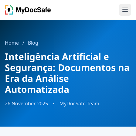
Home
/
Blog
Inteligência Artificial e
Segurança: Documentos na
Era da Análise
Automatizada
26 November 2025
•
MyDocSafe Team