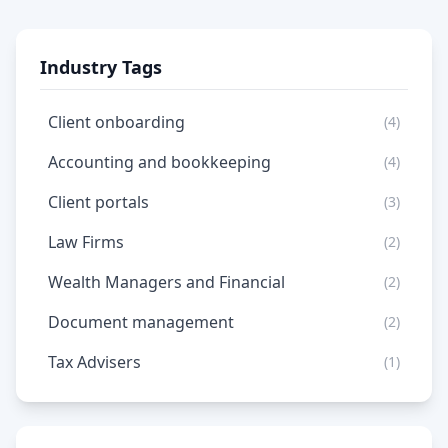
Industry Tags
Client onboarding
(4)
Accounting and bookkeeping
(4)
Client portals
(3)
Law Firms
(2)
Wealth Managers and Financial
(2)
Document management
(2)
Tax Advisers
(1)