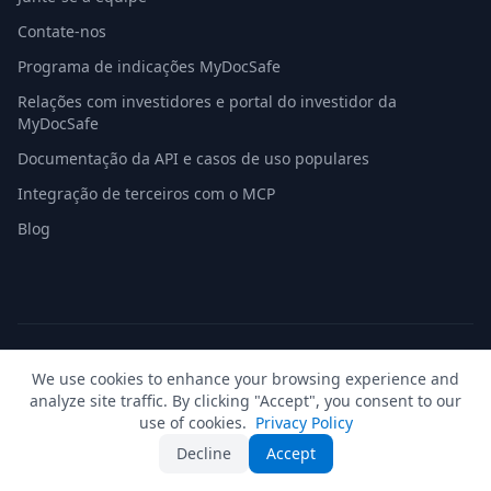
Contate-nos
Programa de indicações MyDocSafe
Relações com investidores e portal do investidor da
MyDocSafe
Documentação da API e casos de uso populares
Integração de terceiros com o MCP
Blog
© 2026 MyDocSafe. Todos os direitos reservados. |
Mapa do
We use cookies to enhance your browsing experience and
site
| build dev
analyze site traffic. By clicking "Accept", you consent to our
🇬🇧
UK
🇺🇸
US
🇵🇱
PL
🇺🇦
UA
🇪🇸
ES
🇩🇪
DE
🇫🇷
FR
🇳🇱
NL
🇵🇹
PT
🇮🇹
IT
use of cookies.
Privacy Policy
Decline
Accept