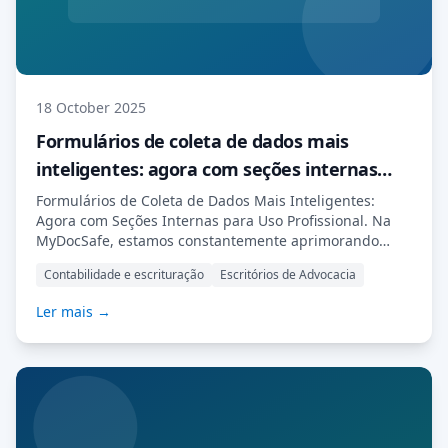
18 October 2025
Formulários de coleta de dados mais
inteligentes: agora com seções internas
para uso profissional.
Formulários de Coleta de Dados Mais Inteligentes:
Agora com Seções Internas para Uso Profissional. Na
MyDocSafe, estamos constantemente aprimorando
nossos fluxos de trabalho para tornar a integração de
Contabilidade e escrituração
Escritórios de Advocacia
clientes mais ágil e inteligente. Nossa atualização mais
recente para Formulários de Coleta de Dados apresenta
Ler mais →
um novo e poderoso recurso: seções internas. São
formulários que somente sua equipe pode visualizar e
preencher. Novidades: Até […] Leia Mais…