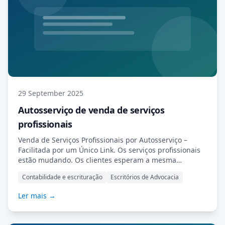
29 September 2025
Autosserviço de venda de serviços
profissionais
Venda de Serviços Profissionais por Autosserviço –
Facilitada por um Único Link. Os serviços profissionais
estão mudando. Os clientes esperam a mesma
conveniência de contadores, consultores tributários,
Contabilidade e escrituração
Escritórios de Advocacia
advogados e consultores que esperam de varejistas
online: rapidez, clareza e opções de autosserviço. As
Ler mais →
empresas que se adaptarem se destacarão. Na
MyDocSafe, simplificamos essa adaptação, permitindo
que você […] Leia Mais…