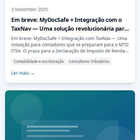
3 November 2025
Em breve: MyDocSafe + Integração com o
TaxNav — Uma solução revolucionária para
contadores que se preparam para o MTD
Em breve: MyDocSafe + Integração com TaxNav — Uma
inovação para contadores que se preparam para o MTD
ITSA
ITSA. O prazo para a Declaração de Imposto de Renda
Digitalizada (MTD ITSA) está se aproximando
Contabilidade e escrituração
Consultores Tributários
rapidamente e, para muitos contadores, manter a
conformidade é apenas parte do desafio. O verdadeiro
Ler mais →
teste está em gerenciar todas as etapas — desde a
coleta de dados do cliente […] Leia mais…