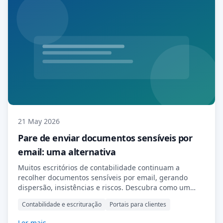
21 May 2026
Pare de enviar documentos sensíveis por
email: uma alternativa
Muitos escritórios de contabilidade continuam a
recolher documentos sensíveis por email, gerando
dispersão, insistências e riscos. Descubra como um
portal seguro para clientes torna o processo mais
Contabilidade e escrituração
Portais para clientes
organizado, profissional e eficiente.
Ler mais →