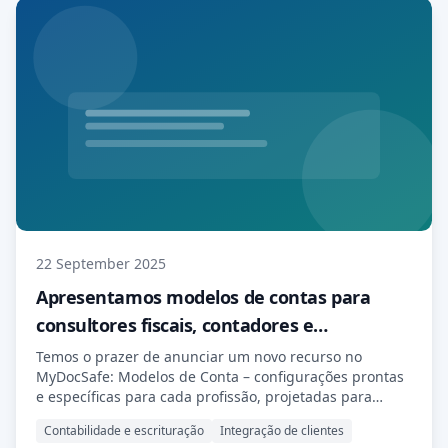
22 September 2025
Apresentamos modelos de contas para
consultores fiscais, contadores e
consultores financeiros independentes.
Temos o prazer de anunciar um novo recurso no
MyDocSafe: Modelos de Conta – configurações prontas
e específicas para cada profissão, projetadas para
ajudar você a integrar clientes mais rapidamente,
Contabilidade e escrituração
Integração de clientes
prestar serviços com mais eficiência e receber