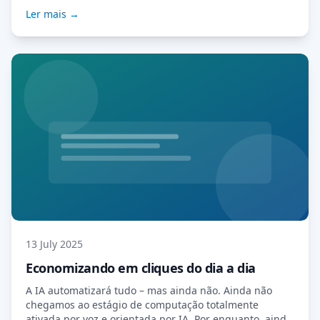
pagamentos mais cedo. O que são Modelos de Conta?
Ler mais →
Os Modelos de Conta são espaços de trabalho pré-
configurados do MyDocSafe, adaptados às
necessidades de profissões específicas. Começamos
com três das mais populares […] Leia Mais…
13 July 2025
Economizando em cliques do dia a dia
A IA automatizará tudo – mas ainda não. Ainda não
chegamos ao estágio de computação totalmente
ativada por voz e orientada por IA. Por enquanto, ainda