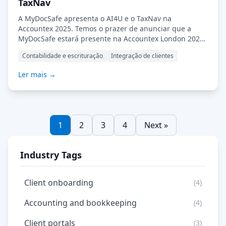
TaxNav
A MyDocSafe apresenta o AI4U e o TaxNav na
Accountex 2025. Temos o prazer de anunciar que a
MyDocSafe estará presente na Accountex London 2025,
que acontecerá nos dias 14 e 15 de maio no ExCeL
Contabilidade e escrituração
Integração de clientes
London. Visite-nos no estande 1615 para conhecer
nossas mais recentes inovações, criadas para capacitar
Ler mais →
contadores e seus clientes. Apresentando o AI4U e a
Cora: sua assistente de IA personalizada […] Leia mais…
1
2
3
4
Next »
Industry Tags
Client onboarding
(4)
Accounting and bookkeeping
(4)
Client portals
(3)