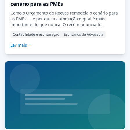
cenário para as PMEs
Como o Orçamento de Reeves remodela o cenário para
as PMEs — e por que a automação digital é mais
importante do que nunca. O recém-anunciado
Orçamento de Reeves marca uma mudança
Contabilidade e escrituração
Escritórios de Advocacia
significativa na direção econômica do Reino Unido. Com
forte ênfase em produtividade, transformação digital e
Ler mais →
maior disciplina fiscal, o orçamento delineia uma
mensagem clara: as empresas devem fazer mais com
[…] Leia Mais…