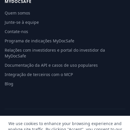
MYDOCSAFE
Quem somos
Junte-se à equipe
Contate-nos
Programa de indicações MyDocSafe
Relações com investidores e portal do investidor da
MyDocSafe
Documentação da API e casos de uso populares
Integração de terceiros com o MCP
Blog
© 2026 MyDocSafe. Todos os direitos reservados. |
Mapa do
We use cookies to enhance your browsing experience and
site
| build dev
analyze site traffic. By clicking "Accept", you consent to our