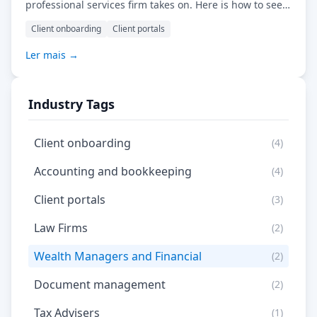
professional services firm takes on. Here is how to see
it, measure it, and design it out.
Client onboarding
Client portals
Ler mais →
Industry Tags
Client onboarding
(4)
Accounting and bookkeeping
(4)
Client portals
(3)
Law Firms
(2)
Wealth Managers and Financial
(2)
Document management
(2)
Tax Advisers
(1)