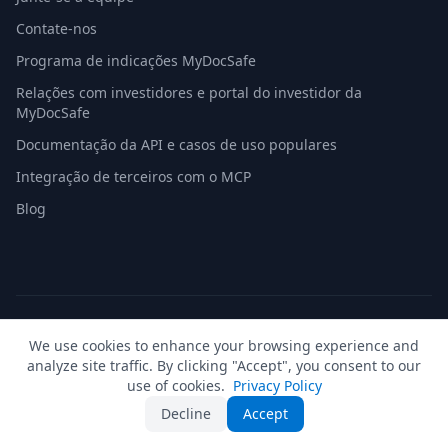
Contate-nos
Programa de indicações MyDocSafe
Relações com investidores e portal do investidor da
MyDocSafe
Documentação da API e casos de uso populares
Integração de terceiros com o MCP
Blog
© 2026 MyDocSafe. Todos os direitos reservados. |
Mapa do
We use cookies to enhance your browsing experience and
site
| build dev
analyze site traffic. By clicking "Accept", you consent to our
🇬🇧
UK
🇺🇸
US
🇵🇱
PL
🇺🇦
UA
🇪🇸
ES
🇩🇪
DE
🇫🇷
FR
🇳🇱
NL
🇵🇹
PT
🇮🇹
IT
use of cookies.
Privacy Policy
Decline
Accept