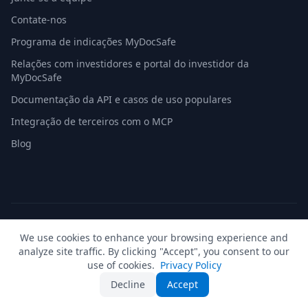
Contate-nos
Programa de indicações MyDocSafe
Relações com investidores e portal do investidor da
MyDocSafe
Documentação da API e casos de uso populares
Integração de terceiros com o MCP
Blog
© 2026 MyDocSafe. Todos os direitos reservados. |
Mapa do
We use cookies to enhance your browsing experience and
site
| build dev
analyze site traffic. By clicking "Accept", you consent to our
🇬🇧
UK
🇺🇸
US
🇵🇱
PL
🇺🇦
UA
🇪🇸
ES
🇩🇪
DE
🇫🇷
FR
🇳🇱
NL
🇵🇹
PT
🇮🇹
IT
use of cookies.
Privacy Policy
Decline
Accept