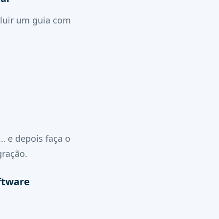
cluir um guia com
… e depois faça o
gração.
ftware