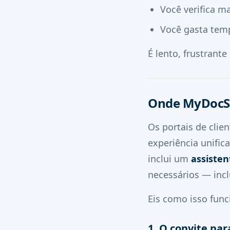
Você verifica m
Você gasta tem
É lento, frustrante 
Onde MyDocSa
Os portais de cli
experiência unific
inclui um
assisten
necessários — incl
Eis como isso func
1. O convite par