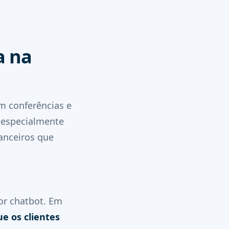
a na
m conferências e
, especialmente
nanceiros que
or chatbot. Em
ue os clientes