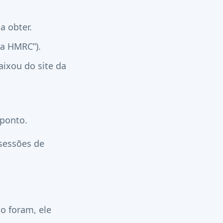
a obter.
da HMRC”).
aixou do site da
 ponto.
sessões de
o foram, ele