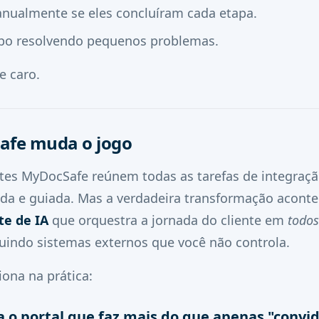
anualmente se eles concluíram cada etapa.
po resolvendo pequenos problemas.
e caro.
fe muda o jogo
entes MyDocSafe reúnem todas as tarefas de integra
ada e guiada. Mas a verdadeira transformação acont
te de IA
que orquestra a jornada do cliente em
todos
uindo sistemas externos que você não controla.
iona na prática:
a o portal que faz mais do que apenas "convi