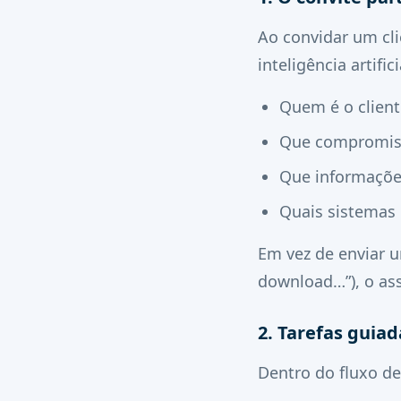
Ao convidar um cl
inteligência artif
Quem é o client
Que compromiss
Que informaçõe
Quais sistemas
Em vez de enviar u
download…”), o ass
2. Tarefas guia
Dentro do fluxo de