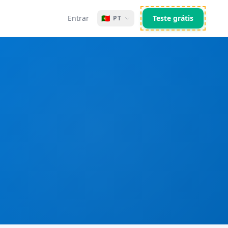
Entrar
🇵🇹
Teste grátis
PT