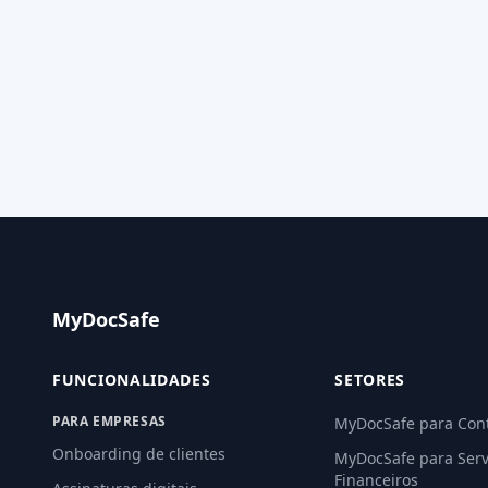
MyDocSafe
FUNCIONALIDADES
SETORES
PARA EMPRESAS
MyDocSafe para Con
Onboarding de clientes
MyDocSafe para Serv
Financeiros