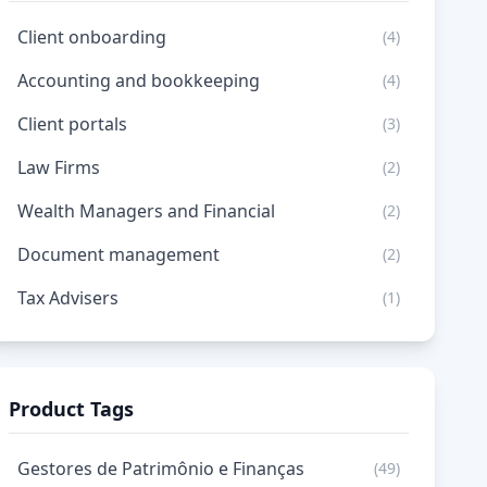
Client onboarding
(4)
Accounting and bookkeeping
(4)
Client portals
(3)
Law Firms
(2)
Wealth Managers and Financial
(2)
Document management
(2)
Tax Advisers
(1)
Product Tags
Gestores de Patrimônio e Finanças
(49)