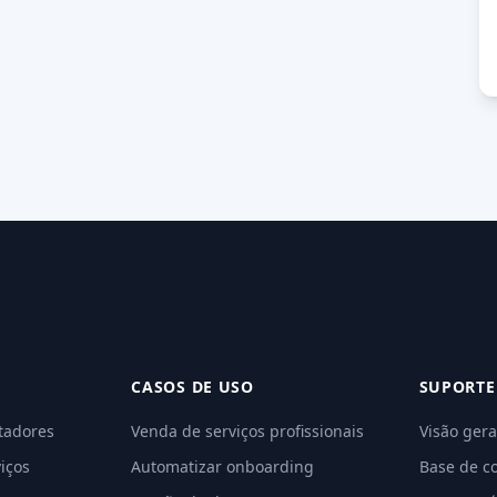
CASOS DE USO
SUPORTE
tadores
Venda de serviços profissionais
Visão gera
iços
Automatizar onboarding
Base de c