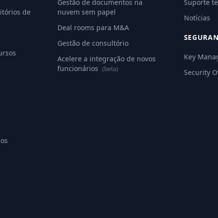
Gestão de documentos na
Suporte té
tórios de
nuvem sem papel
Notícias
Deal rooms para M&A
SEGURA
Gestão de consultório
ursos
Key Mana
Acelere a integração de novos
funcionários
(beta)
Security 
ios