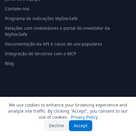
Contate-nos
Programa de indicações MyDocSafe
Relações com investidores e portal do investidor da
MyDocSafe
Documentação da API e casos de uso populares
Integração de terceiros com o MCP
Blog
© 2026 MyDocSafe. Todos os direitos reservados. |
Mapa do
We use cookies to enhance your browsing experience and
site
| build dev
analyze site traffic. By clicking "Accept", you consent to our
🇬🇧
UK
🇺🇸
US
🇵🇱
PL
🇺🇦
UA
🇪🇸
ES
🇩🇪
DE
🇫🇷
FR
🇳🇱
NL
🇵🇹
PT
🇮🇹
IT
use of cookies.
Privacy Policy
Decline
Accept