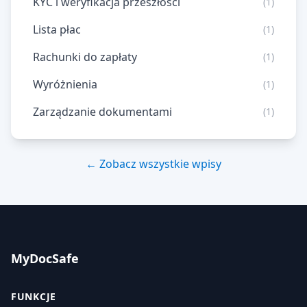
KYC i weryfikacja przeszłości
(1)
Lista płac
(1)
Rachunki do zapłaty
(1)
Wyróżnienia
(1)
Zarządzanie dokumentami
(1)
← Zobacz wszystkie wpisy
MyDocSafe
FUNKCJE