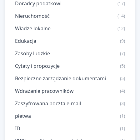
Doradcy podatkowi
(17)
Nieruchomość
(14)
Władze lokalne
(12)
Edukacja
(9)
Zasoby ludzkie
(7)
Cytaty i propozycje
(5)
Bezpieczne zarządzanie dokumentami
(5)
Wdrażanie pracowników
(4)
Zaszyfrowana poczta e-mail
(3)
płetwa
(1)
ID
(1)