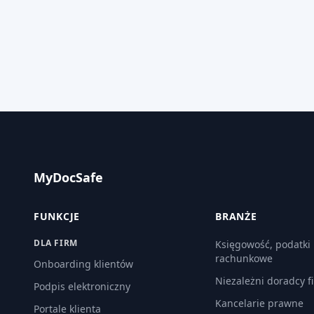
MyDocSafe
FUNKCJE
BRANŻE
DLA FIRM
Księgowość, podatki 
rachunkowe
Onboarding klientów
Niezależni doradcy f
Podpis elektroniczny
Kancelarie prawne
Portale klienta