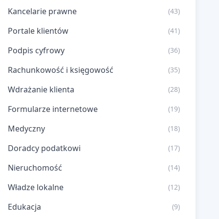
Kancelarie prawne
(43)
Portale klientów
(41)
Podpis cyfrowy
(36)
Rachunkowość i księgowość
(35)
Wdrażanie klienta
(28)
Formularze internetowe
(19)
Medyczny
(18)
Doradcy podatkowi
(17)
Nieruchomość
(14)
Władze lokalne
(12)
Edukacja
(9)