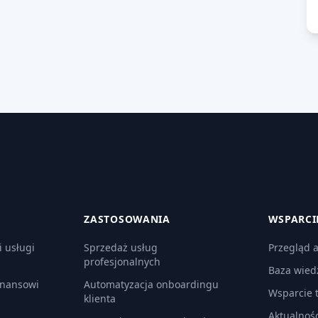
ZASTOSOWANIA
WSPARCI
i usługi
Sprzedaż usług
Przegląd a
profesjonalnych
Baza wied
inansowi
Automatyzacja onboardingu
Wsparcie 
klienta
Aktualnośc