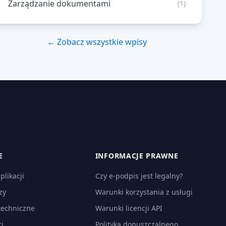
Zarządzanie dokumentami
(1)
← Zobacz wszystkie wpisy
E
INFORMACJE PRAWNE
plikacji
Czy e-podpis jest legalny?
zy
Warunki korzystania z usługi
techniczne
Warunki licencji API
i
Polityka dopuszczalnego