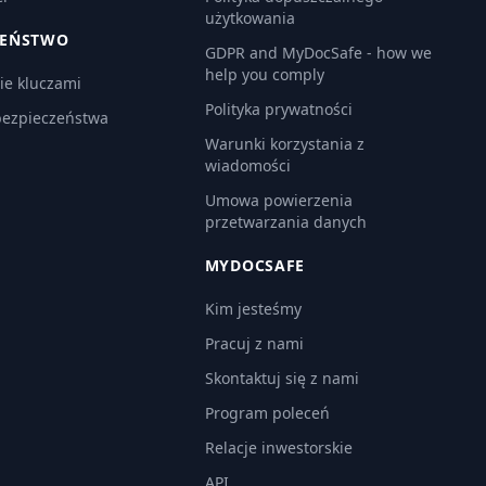
użytkowania
ZEŃSTWO
GDPR and MyDocSafe - how we
help you comply
ie kluczami
Polityka prywatności
bezpieczeństwa
Warunki korzystania z
wiadomości
Umowa powierzenia
przetwarzania danych
MYDOCSAFE
Kim jesteśmy
Pracuj z nami
Skontaktuj się z nami
Program poleceń
Relacje inwestorskie
API