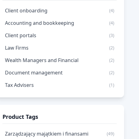
Client onboarding
(4)
Accounting and bookkeeping
(4)
Client portals
(3)
Law Firms
(2)
Wealth Managers and Financial
(2)
Document management
(2)
Tax Advisers
(1)
Product Tags
Zarządzający majątkiem i finansami
(49)